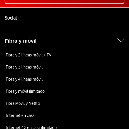
Pie de página de Vodafone
Enlaces a las redes sociales de Vodafone
Social
Fibra y móvil
Fibra y 2 líneas móvil + TV
Fibra y 3 líneas móvil
Fibra y 4 líneas móvil
Fibra y móvil ilimitado
Fibra Móvil y Netflix
Internet en casa
Internet 4G en casa ilimitado