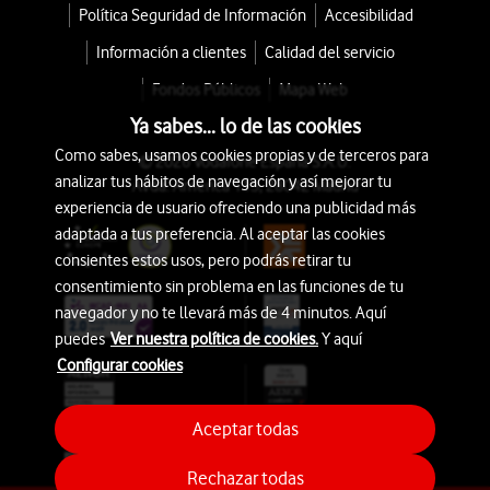
Política Seguridad de Información
Accesibilidad
Información a clientes
Calidad del servicio
Fondos Públicos
Mapa Web
Ya sabes... lo de las cookies
Como sabes, usamos cookies propias y de terceros para
© 2026 Vodafone España S.A.U.
analizar tus hábitos de navegación y así mejorar tu
Avda. América 115, 28042 Madrid
experiencia de usuario ofreciendo una publicidad más
adaptada a tus preferencia. Al aceptar las cookies
consientes estos usos, pero podrás retirar tu
consentimiento sin problema en las funciones de tu
navegador y no te llevará más de 4 minutos. Aquí
puedes
Ver nuestra política de cookies.
Y aquí
Configurar cookies
Aceptar todas
Rechazar todas