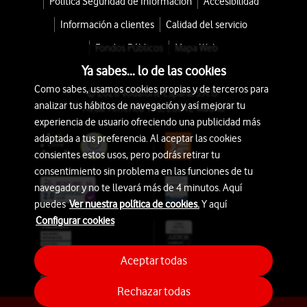
Política Seguridad de Información
Accesibilidad
Información a clientes
Calidad del servicio
Fondos Públicos
Mapa Web
Ya sabes... lo de las cookies
Como sabes, usamos cookies propias y de terceros para
© 2026 Vodafone España S.A.U.
analizar tus hábitos de navegación y así mejorar tu
Avda. América 115, 28042 Madrid
experiencia de usuario ofreciendo una publicidad más
adaptada a tus preferencia. Al aceptar las cookies
consientes estos usos, pero podrás retirar tu
consentimiento sin problema en las funciones de tu
navegador y no te llevará más de 4 minutos. Aquí
puedes
Ver nuestra política de cookies.
Y aquí
Configurar cookies
Aceptar todas
Rechazar todas