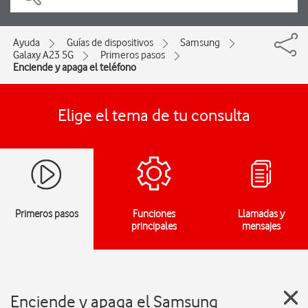
Ayuda
Guías de dispositivos
Samsung
Galaxy A23 5G
Primeros pasos
Enciende y apaga el teléfono
Elige el tema de tu consulta
Primeros pasos
Funciones
Llamadas y
principales
mensajes
Enciende y apaga el Samsung