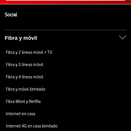
Pie de página de Vodafone
Enlaces a las redes sociales de Vodafone
Social
Fibra y móvil
Fibra y 2 líneas móvil + TV
Fibra y 3 líneas móvil
Fibra y 4 líneas móvil
Fibra y móvil ilimitado
Fibra Móvil y Netflix
Internet en casa
Internet 4G en casa ilimitado