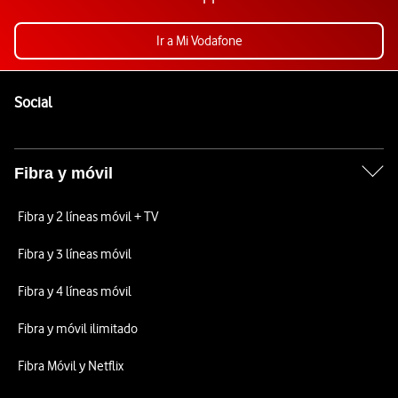
Ir a Mi Vodafone
Pie de página de Vodafone
Enlaces a las redes sociales de Vodafone
Social
Fibra y móvil
Fibra y 2 líneas móvil + TV
Fibra y 3 líneas móvil
Fibra y 4 líneas móvil
Fibra y móvil ilimitado
Fibra Móvil y Netflix