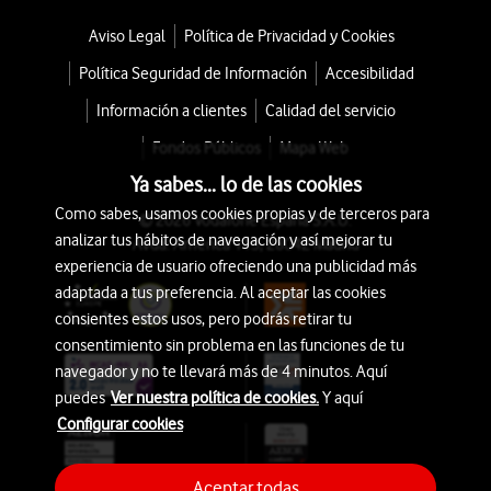
Aviso Legal
Política de Privacidad y Cookies
Política Seguridad de Información
Accesibilidad
Información a clientes
Calidad del servicio
Fondos Públicos
Mapa Web
Ya sabes... lo de las cookies
Como sabes, usamos cookies propias y de terceros para
© 2026 Vodafone España S.A.U.
analizar tus hábitos de navegación y así mejorar tu
Avda. América 115, 28042 Madrid
experiencia de usuario ofreciendo una publicidad más
adaptada a tus preferencia. Al aceptar las cookies
consientes estos usos, pero podrás retirar tu
consentimiento sin problema en las funciones de tu
navegador y no te llevará más de 4 minutos. Aquí
puedes
Ver nuestra política de cookies.
Y aquí
Configurar cookies
Aceptar todas