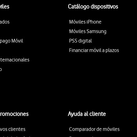
iles
Catálogo dispositivos
tados
Móviles iPhone
Móviles Samsung
epago Móvil
PS5 digital
Financiar móvil a plazos
nternacionales
o
promociones
Ayuda al cliente
vos clientes
Comparador de móviles