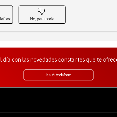
odafone
No, para nada
l día con las novedades constantes que te ofrec
Ir a Mi Vodafone