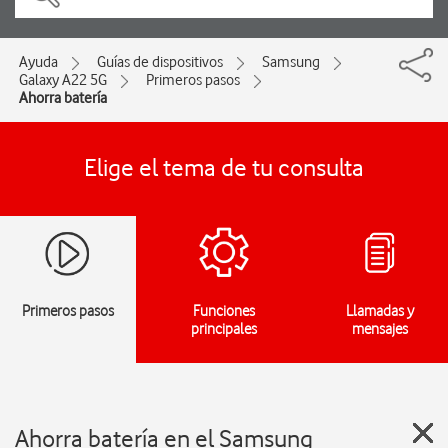
Ayuda
Guías de dispositivos
Samsung
Galaxy A22 5G
Primeros pasos
Ahorra batería
Elige el tema de tu consulta
Primeros pasos
Funciones
Llamadas y
principales
mensajes
Ahorra batería en el Samsung