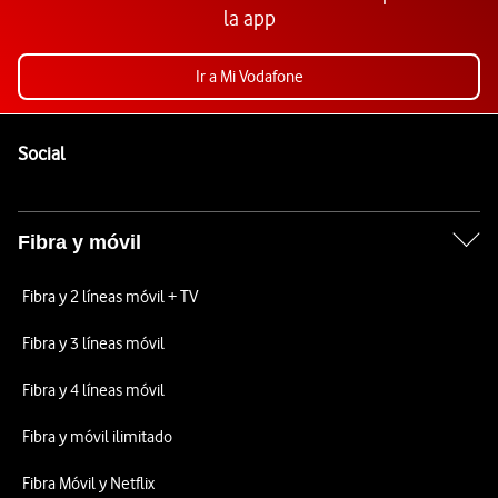
la app
Ir a Mi Vodafone
Pie de página de Vodafone
Enlaces a las redes sociales de Vodafone
Social
Fibra y móvil
Fibra y 2 líneas móvil + TV
Fibra y 3 líneas móvil
Fibra y 4 líneas móvil
Fibra y móvil ilimitado
Fibra Móvil y Netflix