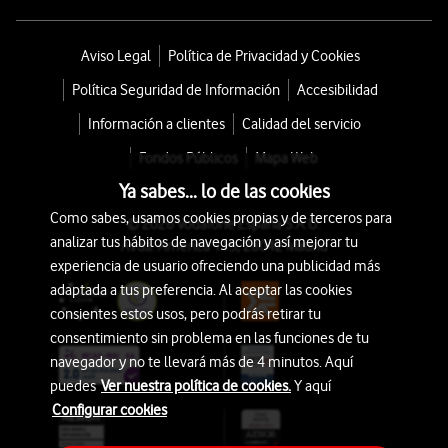
Aviso Legal
Política de Privacidad y Cookies
Política Seguridad de Información
Accesibilidad
Información a clientes
Calidad del servicio
Fondos Públicos
Mapa Web
Ya sabes... lo de las cookies
Como sabes, usamos cookies propias y de terceros para
© 2026 Vodafone España S.A.U.
analizar tus hábitos de navegación y así mejorar tu
Avda. América 115, 28042 Madrid
experiencia de usuario ofreciendo una publicidad más
adaptada a tus preferencia. Al aceptar las cookies
consientes estos usos, pero podrás retirar tu
consentimiento sin problema en las funciones de tu
navegador y no te llevará más de 4 minutos. Aquí
puedes
Ver nuestra política de cookies.
Y aquí
Configurar cookies