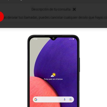
Descripción de tu consulta
eseas desviar tus llamadas, puedes cancelar cualquier desvío que hayas c