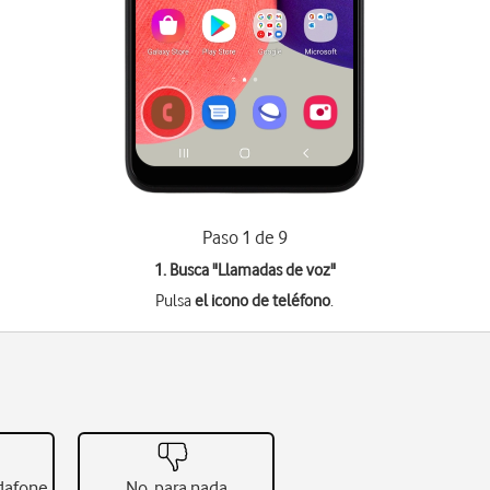
Paso 1 de 9
1. Busca "
Llamadas de voz
"
Pulsa
el icono de teléfono
.
odafone
No, para nada