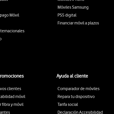
Móviles Samsung
epago Móvil
PS5 digital
Financiar móvil a plazos
nternacionales
o
promociones
Ayuda al cliente
vos clientes
Comparador de móviles
tabilidad móvil
Repara tu dispositivo
fibra y móvil
Tarifa social
iantes
Declaración Accesibilidad