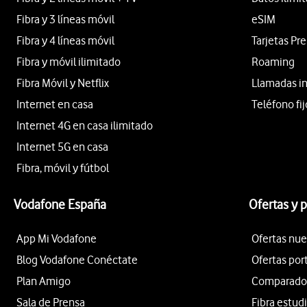
Fibra y 3 líneas móvil
eSIM
Fibra y 4 líneas móvil
Tarjetas Pr
Fibra y móvil ilimitado
Roaming
Fibra Móvil y Netflix
Llamadas i
Internet en casa
Teléfono fij
Internet 4G en casa ilimitado
Internet 5G en casa
Fibra, móvil y fútbol
Vodafone España
Ofertas y 
App Mi Vodafone
Ofertas nue
Blog Vodafone Conéctate
Ofertas por
Plan Amigo
Comparador 
Sala de Prensa
Fibra estud