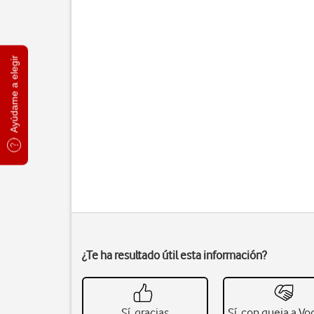
Ayúdame a elegir
¿Te ha resultado útil esta información?
Sí, gracias
Sí, con queja a V