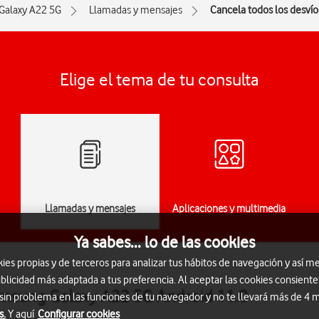
Galaxy A22 5G
Llamadas y mensajes
Cancela todos los desvío
Elige el tema de tu consulta
Llamadas y mensajes
Aplicaciones y multimedia
Ya sabes... lo de las cookies
s propias y de terceros para analizar tus hábitos de navegación y así me
blicidad más adaptada a tus preferencia. Al aceptar las cookies consiente
Samsung Galaxy A22 5G Android 11.0
 sin problema en las funciones de tu navegador y no te llevará más de 4
s.
Y aquí
Configurar cookies