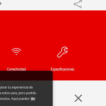
s
Conectividad
Especificaciones
jorar tu experiencia de
s estos usos, pero podrás
 minutos. Aquí puedes
Ver