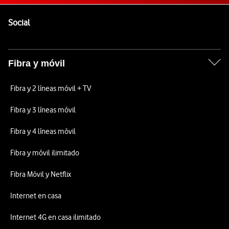
Pie de página de Vodafone
Enlaces a las redes sociales de Vodafone
Social
Fibra y móvil
Fibra y 2 líneas móvil + TV
Fibra y 3 líneas móvil
Fibra y 4 líneas móvil
Fibra y móvil ilimitado
Fibra Móvil y Netflix
Internet en casa
Internet 4G en casa ilimitado