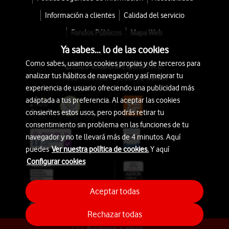
Información a clientes
Calidad del servicio
Fondos Públicos
Mapa Web
Ya sabes... lo de las cookies
Como sabes, usamos cookies propias y de terceros para
© 2026 Vodafone España S.A.U.
analizar tus hábitos de navegación y así mejorar tu
Avda. América 115, 28042 Madrid
experiencia de usuario ofreciendo una publicidad más
adaptada a tus preferencia. Al aceptar las cookies
consientes estos usos, pero podrás retirar tu
consentimiento sin problema en las funciones de tu
navegador y no te llevará más de 4 minutos. Aquí
puedes
Ver nuestra política de cookies.
Y aquí
Configurar cookies
Aceptar todas
Rechazar todas
Ayúdame a elegir