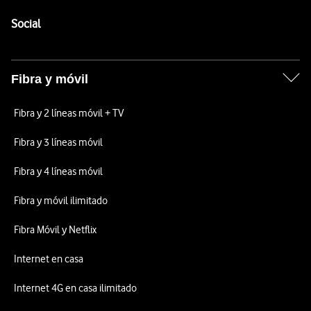
Pie de página de Vodafone
Enlaces a las redes sociales de Vodafone
Social
Fibra y móvil
Fibra y 2 líneas móvil + TV
Fibra y 3 líneas móvil
Fibra y 4 líneas móvil
Fibra y móvil ilimitado
Fibra Móvil y Netflix
Internet en casa
Internet 4G en casa ilimitado