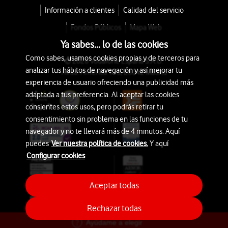
Información a clientes
Calidad del servicio
Fondos Públicos
Mapa Web
Ya sabes... lo de las cookies
Como sabes, usamos cookies propias y de terceros para
© 2026 Vodafone España S.A.U.
analizar tus hábitos de navegación y así mejorar tu
Avda. América 115, 28042 Madrid
experiencia de usuario ofreciendo una publicidad más
adaptada a tus preferencia. Al aceptar las cookies
consientes estos usos, pero podrás retirar tu
consentimiento sin problema en las funciones de tu
navegador y no te llevará más de 4 minutos. Aquí
puedes
Ver nuestra política de cookies.
Y aquí
Configurar cookies
Aceptar todas
Rechazar todas
Ayúdame a elegir