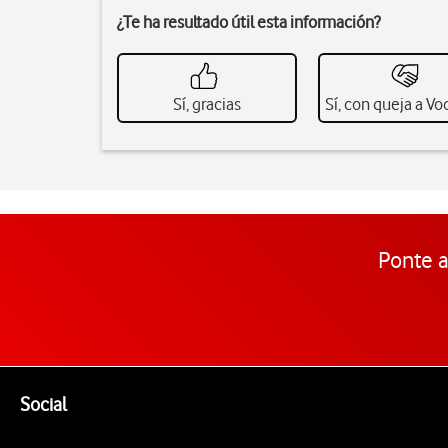
¿Te ha resultado útil esta información?
Sí, gracias
Sí, con queja a V
Ponte a
Pie de página de Vodafone
Enlaces a las redes sociales de Vodafone
Social