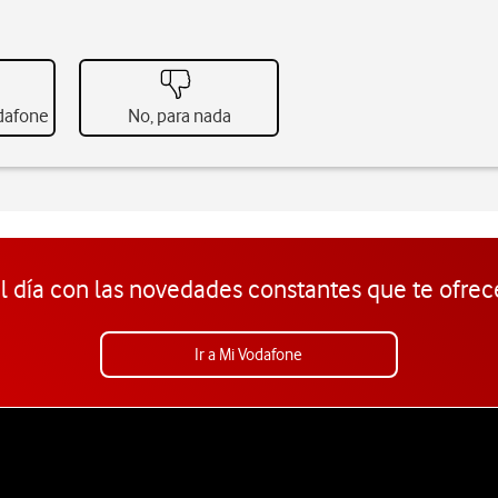
odafone
No, para nada
l día con las novedades constantes que te ofrec
Ir a Mi Vodafone