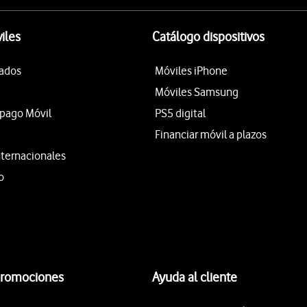
iles
Catálogo dispositivos
tados
Móviles iPhone
Móviles Samsung
epago Móvil
PS5 digital
Financiar móvil a plazos
nternacionales
o
promociones
Ayuda al cliente