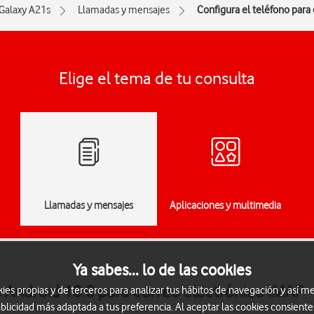
Galaxy A21s
Llamadas y mensajes
Configura el teléfono para
Elige el tema de tu consulta
Llamadas y mensajes
Aplicaciones y multimedia
Ya sabes... lo de las cookies
 Android 10.0 para correo electrónico IMAP
s propias y de terceros para analizar tus hábitos de navegación y así me
blicidad más adaptada a tus preferencia. Al aceptar las cookies consiente