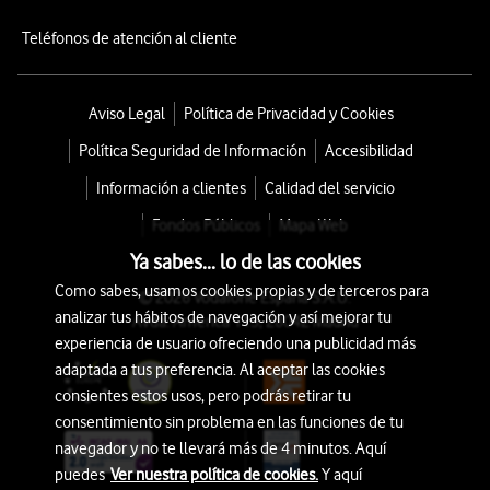
Teléfonos de atención al cliente
Aviso Legal
Política de Privacidad y Cookies
Política Seguridad de Información
Accesibilidad
Información a clientes
Calidad del servicio
Fondos Públicos
Mapa Web
Ya sabes... lo de las cookies
Como sabes, usamos cookies propias y de terceros para
© 2026 Vodafone España S.A.U.
analizar tus hábitos de navegación y así mejorar tu
Avda. América 115, 28042 Madrid
experiencia de usuario ofreciendo una publicidad más
adaptada a tus preferencia. Al aceptar las cookies
consientes estos usos, pero podrás retirar tu
consentimiento sin problema en las funciones de tu
navegador y no te llevará más de 4 minutos. Aquí
puedes
Ver nuestra política de cookies.
Y aquí