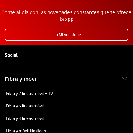
Ponte al día con las novedades constantes que te ofrece
la app
Ir a Mi Vodafone
Pie de página de Vodafone
Enlaces a las redes sociales de Vodafone
Social
Fibra y móvil
Fibra y 2 líneas móvil + TV
Fibra y 3 líneas móvil
Fibra y 4 líneas móvil
Fibra y móvil ilimitado