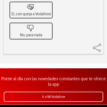
Sí, con queja a Vodafone
No, para nada
Ponte al día con las novedades constantes que te ofrece
la app
Ir a Mi Vodafone
Pie de página de Vodafone