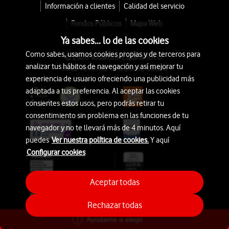
Información a clientes
Calidad del servicio
Fondos Públicos
Mapa Web
Ya sabes... lo de las cookies
Como sabes, usamos cookies propias y de terceros para
© 2026 Vodafone España S.A.U.
analizar tus hábitos de navegación y así mejorar tu
Avda. América 115, 28042 Madrid
experiencia de usuario ofreciendo una publicidad más
adaptada a tus preferencia. Al aceptar las cookies
consientes estos usos, pero podrás retirar tu
consentimiento sin problema en las funciones de tu
navegador y no te llevará más de 4 minutos. Aquí
puedes
Ver nuestra política de cookies.
Y aquí
Configurar cookies
Aceptar todas
Rechazar todas
Ayúdame a elegir