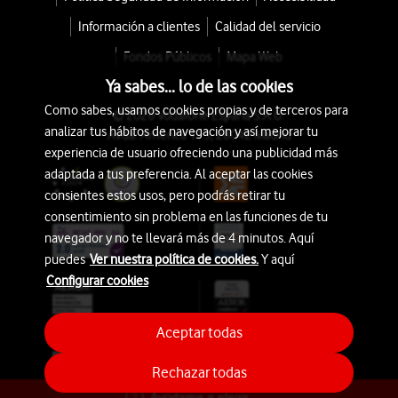
Información a clientes
Calidad del servicio
Fondos Públicos
Mapa Web
Ya sabes... lo de las cookies
Como sabes, usamos cookies propias y de terceros para
© 2026 Vodafone España S.A.U.
analizar tus hábitos de navegación y así mejorar tu
Avda. América 115, 28042 Madrid
experiencia de usuario ofreciendo una publicidad más
adaptada a tus preferencia. Al aceptar las cookies
consientes estos usos, pero podrás retirar tu
consentimiento sin problema en las funciones de tu
navegador y no te llevará más de 4 minutos. Aquí
puedes
Ver nuestra política de cookies.
Y aquí
Configurar cookies
Aceptar todas
Rechazar todas
Ayúdame a elegir