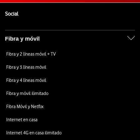
Pie de página de Vodafone
Enlaces a las redes sociales de Vodafone
Social
Fibra y móvil
Fibra y 2 líneas móvil + TV
Fibra y 3 líneas móvil
Fibra y 4 líneas móvil
Fibra y móvil ilimitado
Fibra Móvil y Netflix
Internet en casa
Internet 4G en casa ilimitado