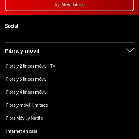
Ir a Mi Vodafone
Pie de página de Vodafone
Enlaces a las redes sociales de Vodafone
Social
Fibra y móvil
Fibra y 2 líneas móvil + TV
Fibra y 3 líneas móvil
Fibra y 4 líneas móvil
Fibra y móvil ilimitado
Fibra Móvil y Netflix
Internet en casa