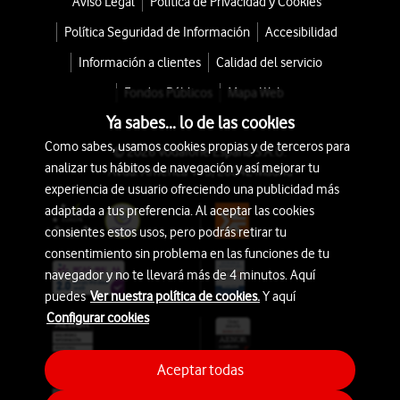
Aviso Legal
Política de Privacidad y Cookies
Política Seguridad de Información
Accesibilidad
Información a clientes
Calidad del servicio
Fondos Públicos
Mapa Web
Ya sabes... lo de las cookies
Como sabes, usamos cookies propias y de terceros para
© 2026 Vodafone España S.A.U.
analizar tus hábitos de navegación y así mejorar tu
Avda. América 115, 28042 Madrid
experiencia de usuario ofreciendo una publicidad más
adaptada a tus preferencia. Al aceptar las cookies
consientes estos usos, pero podrás retirar tu
consentimiento sin problema en las funciones de tu
navegador y no te llevará más de 4 minutos. Aquí
puedes
Ver nuestra política de cookies.
Y aquí
Configurar cookies
Aceptar todas