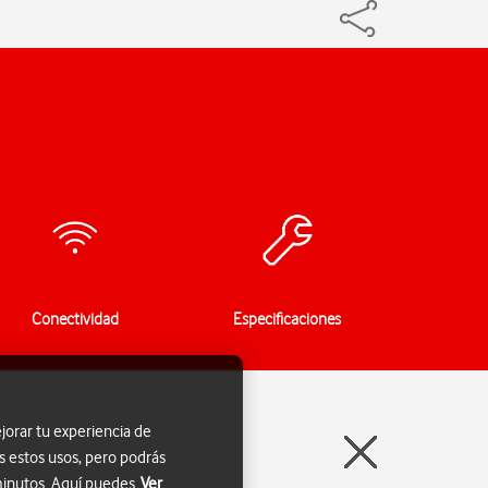
Conectividad
Especificaciones
jorar tu experiencia de
s estos usos, pero podrás
 minutos. Aquí puedes
Ver