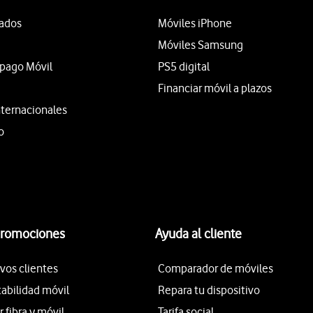
tados
Móviles iPhone
Móviles Samsung
epago Móvil
PS5 digital
Financiar móvil a plazos
nternacionales
o
promociones
Ayuda al cliente
vos clientes
Comparador de móviles
tabilidad móvil
Repara tu dispositivo
fibra y móvil
Tarifa social