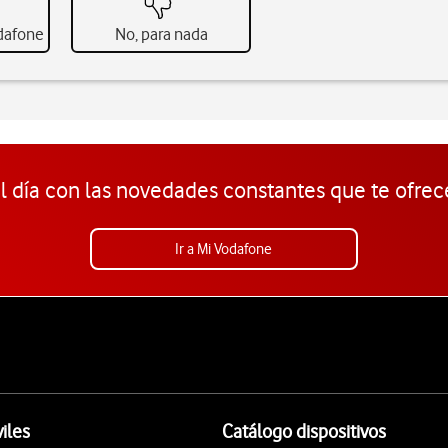
odafone
No, para nada
l día con las novedades constantes que te ofrec
Ir a Mi Vodafone
iles
Catálogo dispositivos