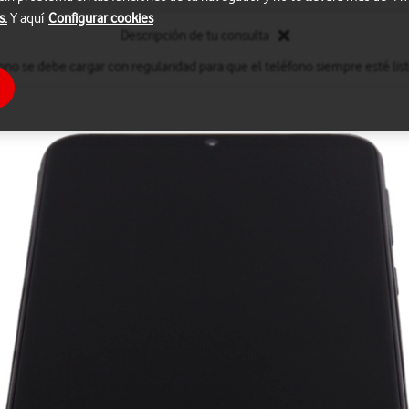
s.
Y aquí
Configurar cookies
Descripción de tu consulta
fono se debe cargar con regularidad para que el teléfono siempre esté listo