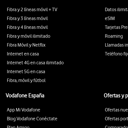
Fibra y 2 líneas móvil + TV
Datos ilimi
Fibra y 3 líneas móvil
eSIM
Fibra y 4 líneas móvil
Tarjetas Pr
Fibra y móvil ilimitado
Roaming
Fibra Móvil y Netflix
Llamadas i
Internet en casa
Teléfono fij
Internet 4G en casa ilimitado
Internet 5G en casa
Fibra, móvil y fútbol
Vodafone España
Ofertas y 
App Mi Vodafone
Ofertas nue
Blog Vodafone Conéctate
Ofertas por
Plan Amigo
Comparador 