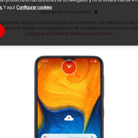
 sin problema en las funciones de tu navegador y no te llevará más de 4
s.
Y aquí
Configurar cookies
Descripción de tu consulta
le tienes acceso a varias funciones en tu teléfono, por ejemplo, Gmail,
a cuenta de Google, necesitas disponer de conexión a Internet en tu móvil
configurar el APN de tu teléfono para Internet
.