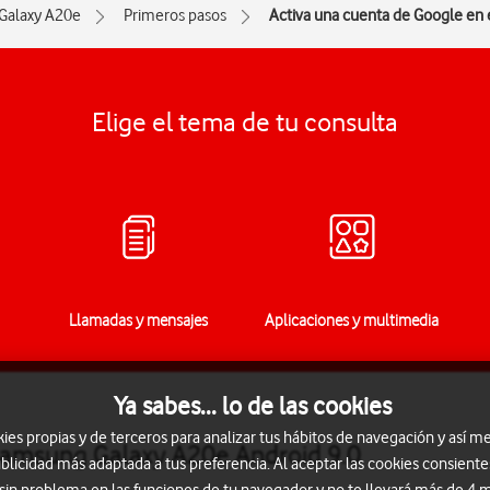
Galaxy A20e
Primeros pasos
Activa una cuenta de Google en 
Elige el tema de tu consulta
Llamadas y mensajes
Aplicaciones y multimedia
Ya sabes... lo de las cookies
s propias y de terceros para analizar tus hábitos de navegación y así me
 Samsung Galaxy A20e Android 9.0
blicidad más adaptada a tus preferencia. Al aceptar las cookies consiente