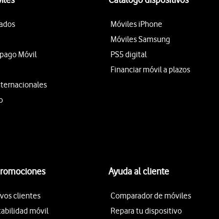
tados
Móviles iPhone
Móviles Samsung
epago Móvil
PS5 digital
Financiar móvil a plazos
nternacionales
o
promociones
Ayuda al cliente
vos clientes
Comparador de móviles
tabilidad móvil
Repara tu dispositivo