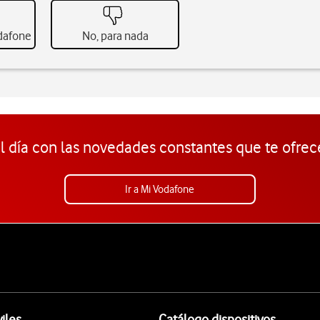
odafone
No, para nada
l día con las novedades constantes que te ofrec
Ir a Mi Vodafone
iles
Catálogo dispositivos