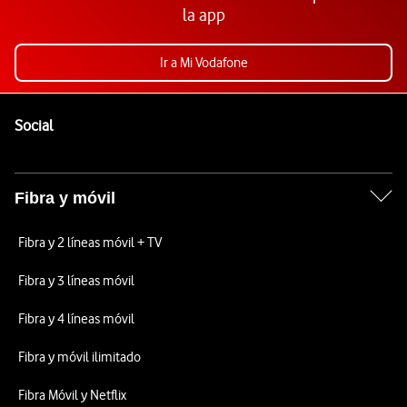
la app
Ir a Mi Vodafone
Pie de página de Vodafone
Enlaces a las redes sociales de Vodafone
Social
Fibra y móvil
Fibra y 2 líneas móvil + TV
Fibra y 3 líneas móvil
Fibra y 4 líneas móvil
Fibra y móvil ilimitado
Fibra Móvil y Netflix