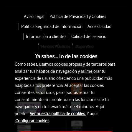
Aviso Legal
Política de Privacidad y Cookies
Política Seguridad de Información
Accesibilidad
Información a clientes
Calidad del servicio
Fondos Públicos
Mapa Web
Ya sabes... lo de las cookies
Como sabes, usamos cookies propias y de terceros para
© 2026 Vodafone España S.A.U.
analizar tus hábitos de navegación y así mejorar tu
Avda. América 115, 28042 Madrid
experiencia de usuario ofreciendo una publicidad más
adaptada a tus preferencia. Al aceptar las cookies
consientes estos usos, pero podrás retirar tu
consentimiento sin problema en las funciones de tu
navegador y no te llevará más de 4 minutos. Aquí
puedes
Ver nuestra política de cookies.
Y aquí
Configurar cookies