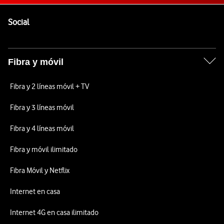
Pie de página de Vodafone
Enlaces a las redes sociales de Vodafone
Social
Fibra y móvil
Fibra y 2 líneas móvil + TV
Fibra y 3 líneas móvil
Fibra y 4 líneas móvil
Fibra y móvil ilimitado
Fibra Móvil y Netflix
Internet en casa
Internet 4G en casa ilimitado