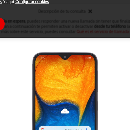
s.
Y aquí
Configurar cookies
Descripción de tu consulta
ada en espera
, puedes responder una nueva llamada sin tener que finaliz
dican a continuación te permiten activar o desactivar
desde tu teléfono
la
 más sobre este servicio, puedes consultar
Qué es el servicio de llamada