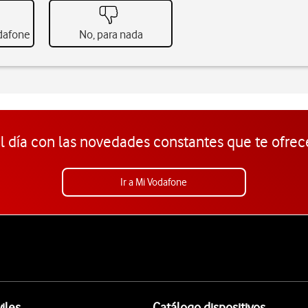
odafone
No, para nada
l día con las novedades constantes que te ofrec
Ir a Mi Vodafone
iles
Catálogo dispositivos