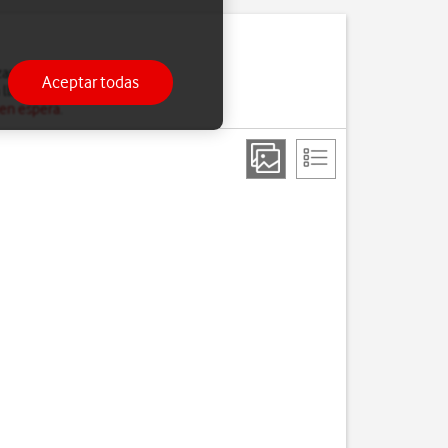
ar la llamada en curso.
Aceptar todas
 llamada en espera.
 en espera
.