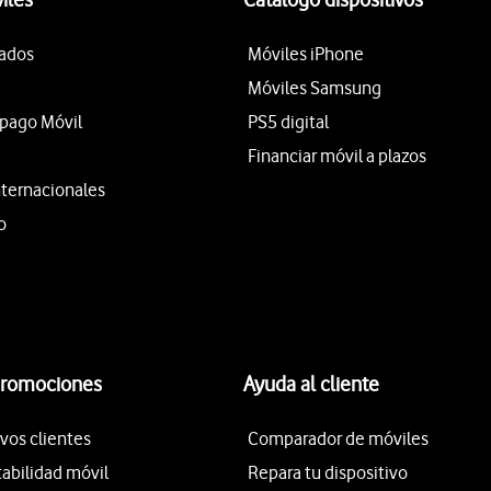
tados
Móviles iPhone
Móviles Samsung
epago Móvil
PS5 digital
Financiar móvil a plazos
nternacionales
o
promociones
Ayuda al cliente
vos clientes
Comparador de móviles
tabilidad móvil
Repara tu dispositivo