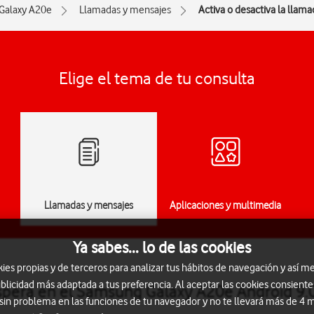
Galaxy A20e
Llamadas y mensajes
Activa o desactiva la llam
Elige el tema de tu consulta
Llamadas y mensajes
Aplicaciones y multimedia
Ya sabes... lo de las cookies
s propias y de terceros para analizar tus hábitos de navegación y así me
blicidad más adaptada a tus preferencia. Al aceptar las cookies consiente
espera en el Samsung Galaxy A20e Android 9.
 sin problema en las funciones de tu navegador y no te llevará más de 4