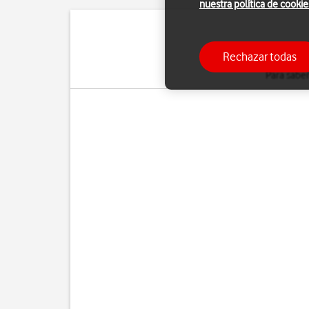
nuestra política de cookie
Con el servicio de
llam
Rechazar todas
Los pasos
que se in
Para saber