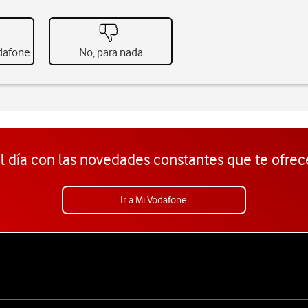
odafone
No, para nada
l día con las novedades constantes que te ofrec
Ir a Mi Vodafone