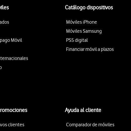
iles
Catálogo dispositivos
tados
Móviles iPhone
Móviles Samsung
epago Móvil
PS5 digital
Financiar móvil a plazos
nternacionales
o
promociones
Ayuda al cliente
vos clientes
Comparador de móviles