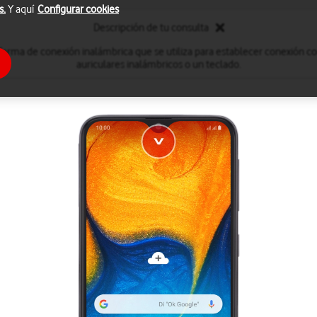
s.
Y aquí
Configurar cookies
Descripción de tu consulta
forma de conexión inalámbrica que se utiliza para establecer conexión c
auriculares inalámbricos o un teclado.