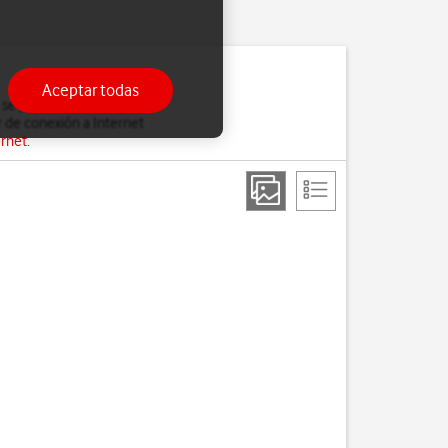
Aceptar todas
 se pierdan cuando, por
 de conexión a Internet
ernet
.