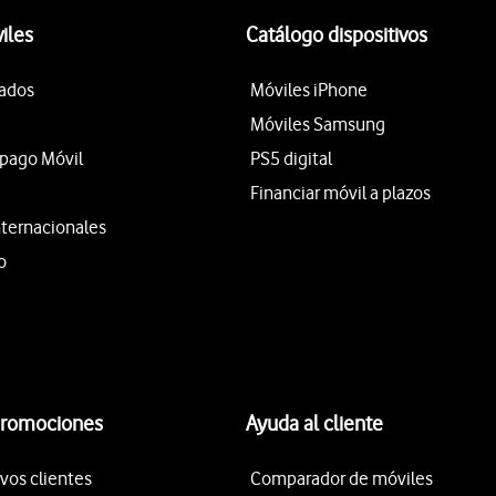
iles
Catálogo dispositivos
tados
Móviles iPhone
Móviles Samsung
epago Móvil
PS5 digital
Financiar móvil a plazos
nternacionales
o
promociones
Ayuda al cliente
vos clientes
Comparador de móviles