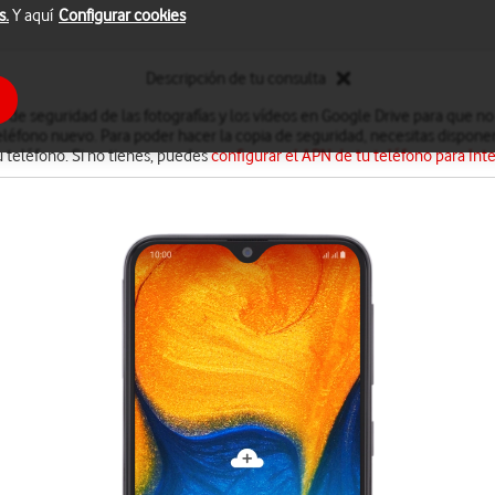
s.
Y aquí
Configurar cookies
Descripción de tu consulta
 de seguridad de las fotografías y los vídeos en Google Drive para que no
léfono nuevo. Para poder hacer la copia de seguridad, necesitas disponer
u teléfono. Si no tienes, puedes
configurar el APN de tu teléfono para Int