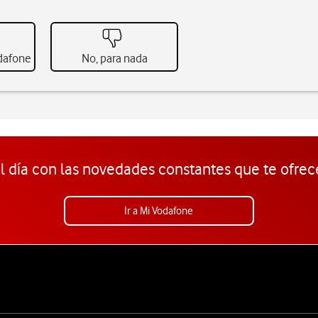
odafone
No, para nada
l día con las novedades constantes que te ofrec
Ir a Mi Vodafone