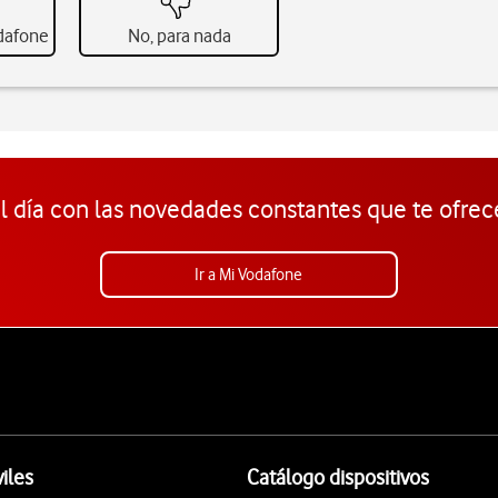
odafone
No, para nada
l día con las novedades constantes que te ofrec
Ir a Mi Vodafone
iles
Catálogo dispositivos