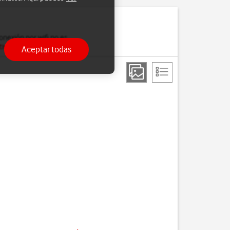
nexión por wifi no es
tivar los datos móviles
.
Aceptar todas