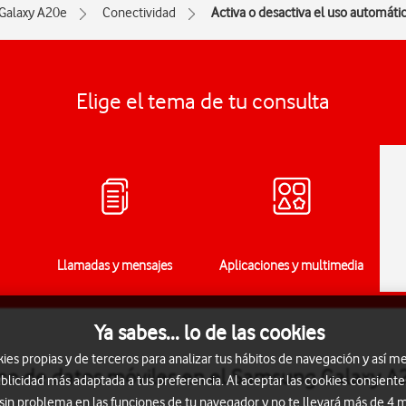
Galaxy A20e
Conectividad
Activa o desactiva el uso automáti
Elige el tema de tu consulta
Llamadas y mensajes
Aplicaciones y multimedia
Ya sabes... lo de las cookies
s propias y de terceros para analizar tus hábitos de navegación y así me
ico de datos móviles en el Samsung Galaxy A
blicidad más adaptada a tus preferencia. Al aceptar las cookies consiente
 sin problema en las funciones de tu navegador y no te llevará más de 4