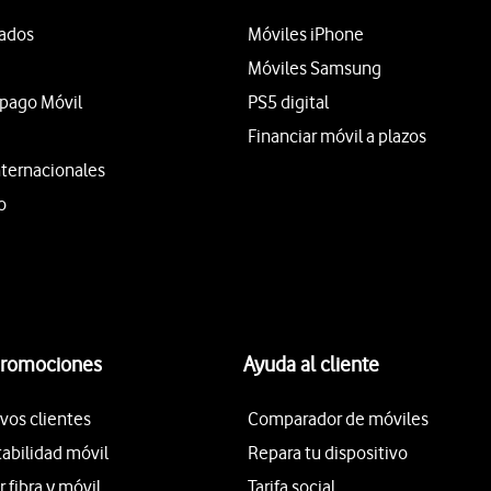
tados
Móviles iPhone
Móviles Samsung
epago Móvil
PS5 digital
Financiar móvil a plazos
nternacionales
o
promociones
Ayuda al cliente
vos clientes
Comparador de móviles
tabilidad móvil
Repara tu dispositivo
fibra y móvil
Tarifa social