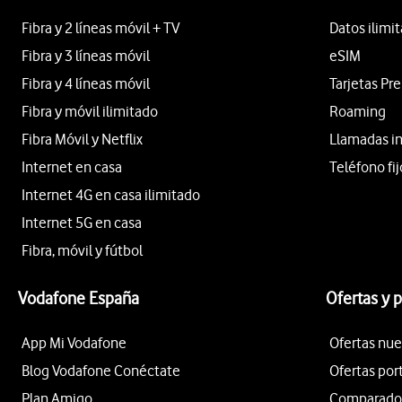
Fibra y 2 líneas móvil + TV
Datos ilimi
Fibra y 3 líneas móvil
eSIM
Fibra y 4 líneas móvil
Tarjetas Pr
Fibra y móvil ilimitado
Roaming
Fibra Móvil y Netflix
Llamadas i
Internet en casa
Teléfono fij
Internet 4G en casa ilimitado
Internet 5G en casa
Fibra, móvil y fútbol
Vodafone España
Ofertas y 
App Mi Vodafone
Ofertas nue
Blog Vodafone Conéctate
Ofertas por
Plan Amigo
Comparador 