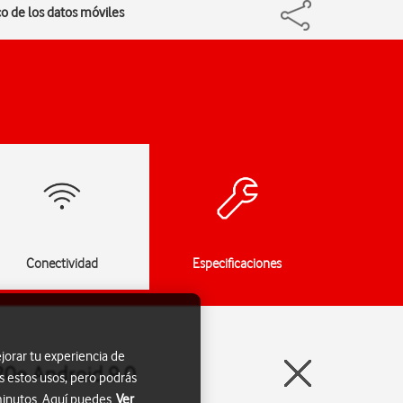
co de los datos móviles
Conectividad
Especificaciones
jorar tu experiencia de
20e Android 9.0
s estos usos, pero podrás
 minutos. Aquí puedes
Ver