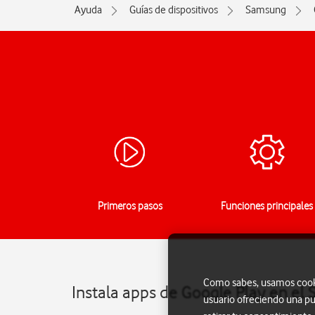
Ayuda
Guías de dispositivos
Samsung
Primeros pasos
Funciones principales
Como sabes, usamos cookie
Instala apps de Google Play en el
usuario ofreciendo una pu