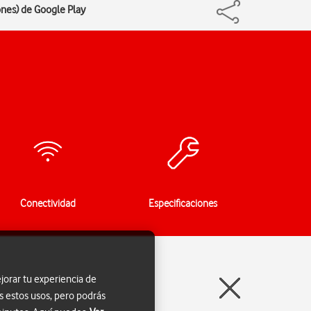
iones) de Google Play
Conectividad
Especificaciones
jorar tu experiencia de
s estos usos, pero podrás