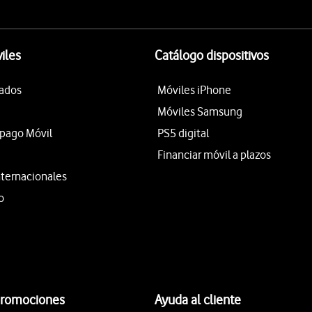
iles
Catálogo dispositivos
tados
Móviles iPhone
Móviles Samsung
epago Móvil
PS5 digital
Financiar móvil a plazos
nternacionales
o
promociones
Ayuda al cliente