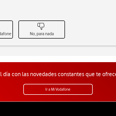
odafone
No, para nada
l día con las novedades constantes que te ofrec
Ir a Mi Vodafone