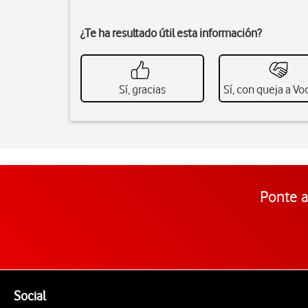
¿Te ha resultado útil esta información?
Sí, gracias
Sí, con queja a V
Ponte a
Pie de página de Vodafone
Enlaces a las redes sociales de Vodafone
Social