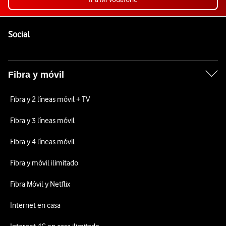
Pie de página de Vodafone
Enlaces a las redes sociales de Vodafone
Social
Fibra y móvil
Fibra y 2 líneas móvil + TV
Fibra y 3 líneas móvil
Fibra y 4 líneas móvil
Fibra y móvil ilimitado
Fibra Móvil y Netflix
Internet en casa