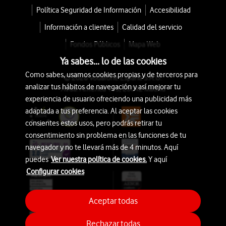
Política Seguridad de Información
Accesibilidad
Información a clientes
Calidad del servicio
Fondos Públicos
Mapa Web
Ya sabes... lo de las cookies
Como sabes, usamos cookies propias y de terceros para
© 2026 Vodafone España S.A.U.
analizar tus hábitos de navegación y así mejorar tu
Avda. América 115, 28042 Madrid
experiencia de usuario ofreciendo una publicidad más
adaptada a tus preferencia. Al aceptar las cookies
consientes estos usos, pero podrás retirar tu
consentimiento sin problema en las funciones de tu
navegador y no te llevará más de 4 minutos. Aquí
puedes
Ver nuestra política de cookies.
Y aquí
Configurar cookies
Aceptar todas
Rechazar todas