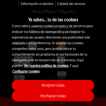
Información a clientes
Calidad del servicio
Fondos Públicos
Mapa Web
Ya sabes... lo de las cookies
Como sabes, usamos cookies propias y de terceros para
© 2026 Vodafone España S.A.U.
analizar tus hábitos de navegación y así mejorar tu
Avda. América 115, 28042 Madrid
experiencia de usuario ofreciendo una publicidad más
adaptada a tus preferencia. Al aceptar las cookies
consientes estos usos, pero podrás retirar tu
consentimiento sin problema en las funciones de tu
navegador y no te llevará más de 4 minutos. Aquí
puedes
Ver nuestra política de cookies.
Y aquí
Configurar cookies
Aceptar todas
Rechazar todas
Ayúdame a elegir