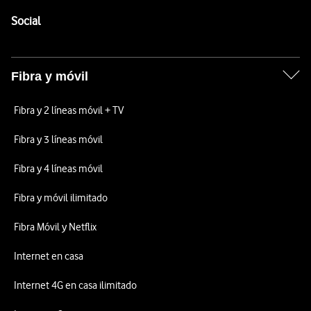
Pie de página de Vodafone
Enlaces a las redes sociales de Vodafone
Social
Fibra y móvil
Fibra y 2 líneas móvil + TV
Fibra y 3 líneas móvil
Fibra y 4 líneas móvil
Fibra y móvil ilimitado
Fibra Móvil y Netflix
Internet en casa
Internet 4G en casa ilimitado