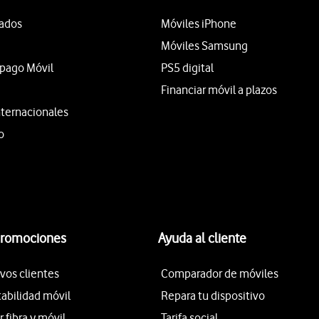
tados
Móviles iPhone
Móviles Samsung
epago Móvil
PS5 digital
Financiar móvil a plazos
nternacionales
o
promociones
Ayuda al cliente
vos clientes
Comparador de móviles
tabilidad móvil
Repara tu dispositivo
fibra y móvil
Tarifa social