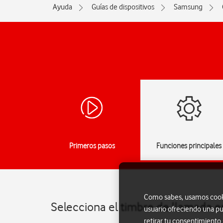
Ayuda
Guías de dispositivos
Samsung
Primeros pasos
Funciones principales
Como sabes, usamos cookie
Selecciona el timbre de llamada 
usuario ofreciendo una pu
retirar tu consentimiento