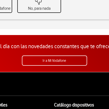
odafone
No, para nada
l día con las novedades constantes que te ofrec
Ir a Mi Vodafone
iles
Catálogo dispositivos