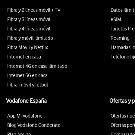
Fibra y 2 líneas móvil + TV
Datos ilimi
Fibra y 3 líneas móvil
eSIM
Fibra y 4 líneas móvil
Tarjetas Pr
Fibra y móvil ilimitado
Roaming
Fibra Móvil y Netflix
Llamadas i
Internet en casa
Teléfono fij
Internet 4G en casa ilimitado
Internet 5G en casa
Fibra, móvil y fútbol
Vodafone España
Ofertas y 
App Mi Vodafone
Ofertas nue
Blog Vodafone Conéctate
Ofertas por
Plan Amigo
Comparador 