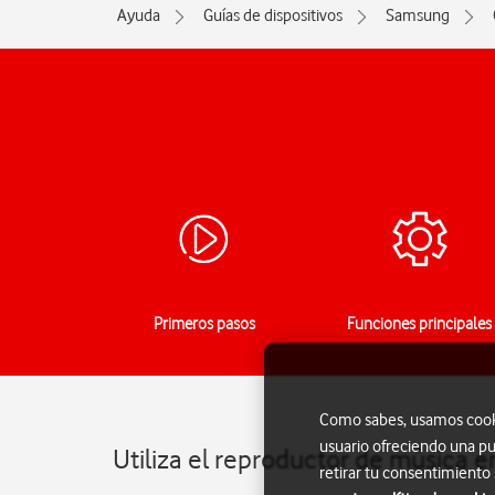
Ayuda
Guías de dispositivos
Samsung
Primeros pasos
Funciones principales
Como sabes, usamos cookie
usuario ofreciendo una pu
Utiliza el reproductor de música 
retirar tu consentimiento