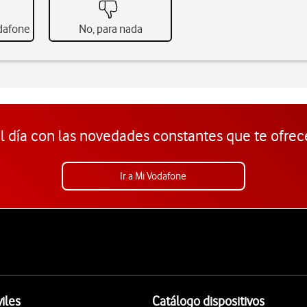
odafone
No, para nada
l día con las novedades constantes que te ofrec
Ir a Mi Vodafone
iles
Catálogo dispositivos