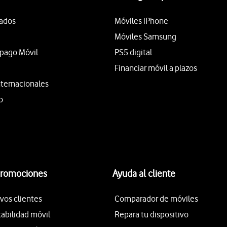
tados
Móviles iPhone
Móviles Samsung
epago Móvil
PS5 digital
Financiar móvil a plazos
nternacionales
o
promociones
Ayuda al cliente
vos clientes
Comparador de móviles
tabilidad móvil
Repara tu dispositivo