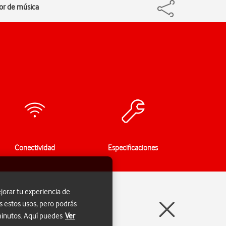
tor de música
Conectividad
Especificaciones
jorar tu experiencia de
s estos usos, pero podrás
 minutos. Aquí puedes
Ver