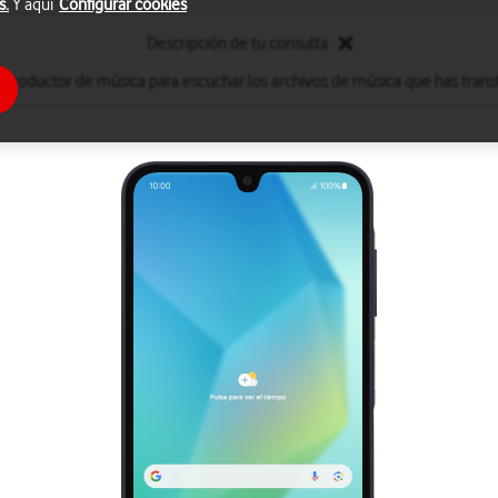
s.
Y aquí
Configurar cookies
Descripción de tu consulta
reproductor de música para escuchar los archivos de música que has transf