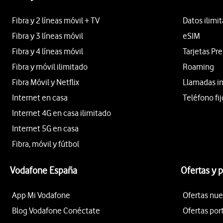
Fibra y 2 líneas móvil + TV
Datos ilimi
Fibra y 3 líneas móvil
eSIM
Fibra y 4 líneas móvil
Tarjetas Pr
Fibra y móvil ilimitado
Roaming
Fibra Móvil y Netflix
Llamadas i
Internet en casa
Teléfono fij
Internet 4G en casa ilimitado
Internet 5G en casa
Fibra, móvil y fútbol
Vodafone España
Ofertas y 
App Mi Vodafone
Ofertas nue
Blog Vodafone Conéctate
Ofertas por