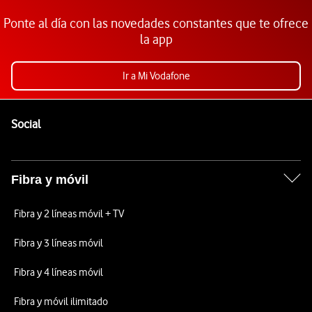
Ponte al día con las novedades constantes que te ofrece
la app
Ir a Mi Vodafone
Pie de página de Vodafone
Enlaces a las redes sociales de Vodafone
Social
Fibra y móvil
Fibra y 2 líneas móvil + TV
Fibra y 3 líneas móvil
Fibra y 4 líneas móvil
Fibra y móvil ilimitado