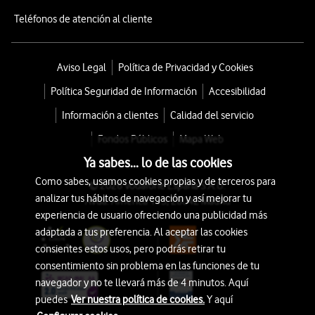
Teléfonos de atención al cliente
Aviso Legal
Política de Privacidad y Cookies
Política Seguridad de Información
Accesibilidad
Información a clientes
Calidad del servicio
Fondos Públicos
Mapa Web
Ya sabes... lo de las cookies
Como sabes, usamos cookies propias y de terceros para
© 2026 Vodafone España S.A.U.
analizar tus hábitos de navegación y así mejorar tu
Avda. América 115, 28042 Madrid
experiencia de usuario ofreciendo una publicidad más
adaptada a tus preferencia. Al aceptar las cookies
consientes estos usos, pero podrás retirar tu
consentimiento sin problema en las funciones de tu
navegador y no te llevará más de 4 minutos. Aquí
puedes
Ver nuestra política de cookies.
Y aquí