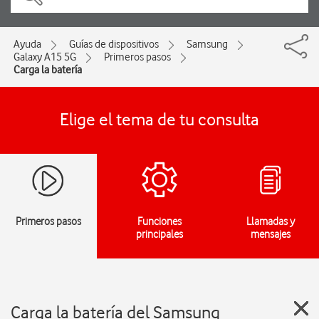
Ayuda
Guías de dispositivos
Samsung
Galaxy A15 5G
Primeros pasos
Carga la batería
Elige el tema de tu consulta
Primeros pasos
Funciones
Llamadas y
principales
mensajes
Carga la batería del Samsung