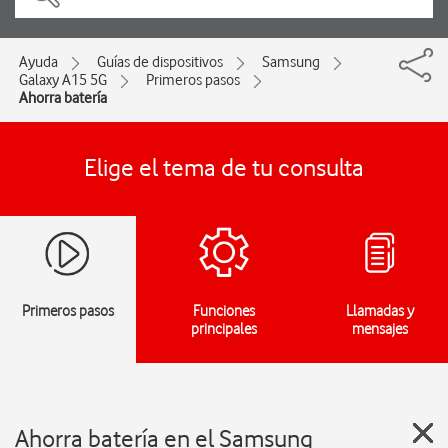
Ayuda
Guías de dispositivos
Samsung
Galaxy A15 5G
Primeros pasos
Ahorra batería
Elige el tema de tu consulta
Primeros pasos
Funciones
Llamadas y
principales
mensajes
Ahorra batería en el Samsung