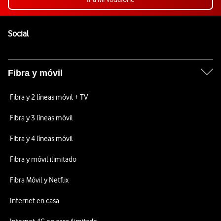
Pie de página de Vodafone
Enlaces a las redes sociales de Vodafone
Social
Fibra y móvil
Fibra y 2 líneas móvil + TV
Fibra y 3 líneas móvil
Fibra y 4 líneas móvil
Fibra y móvil ilimitado
Fibra Móvil y Netflix
Internet en casa