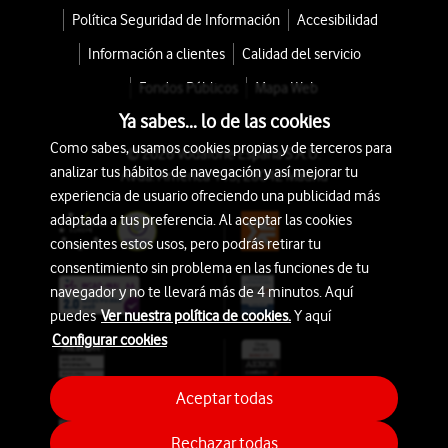
Política Seguridad de Información
Accesibilidad
Información a clientes
Calidad del servicio
Fondos Públicos
Mapa Web
Ya sabes... lo de las cookies
Como sabes, usamos cookies propias y de terceros para
© 2026 Vodafone España S.A.U.
analizar tus hábitos de navegación y así mejorar tu
Avda. América 115, 28042 Madrid
experiencia de usuario ofreciendo una publicidad más
adaptada a tus preferencia. Al aceptar las cookies
consientes estos usos, pero podrás retirar tu
consentimiento sin problema en las funciones de tu
navegador y no te llevará más de 4 minutos. Aquí
puedes
Ver nuestra política de cookies.
Y aquí
Configurar cookies
Aceptar todas
Rechazar todas