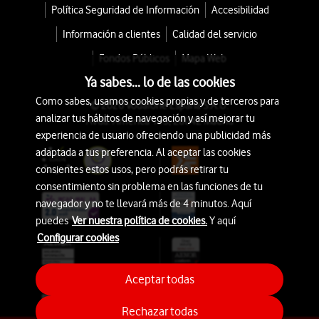
Política Seguridad de Información
Accesibilidad
Información a clientes
Calidad del servicio
Fondos Públicos
Mapa Web
Ya sabes... lo de las cookies
Como sabes, usamos cookies propias y de terceros para
© 2026 Vodafone España S.A.U.
analizar tus hábitos de navegación y así mejorar tu
Avda. América 115, 28042 Madrid
experiencia de usuario ofreciendo una publicidad más
adaptada a tus preferencia. Al aceptar las cookies
consientes estos usos, pero podrás retirar tu
consentimiento sin problema en las funciones de tu
navegador y no te llevará más de 4 minutos. Aquí
puedes
Ver nuestra política de cookies.
Y aquí
Configurar cookies
Aceptar todas
Rechazar todas