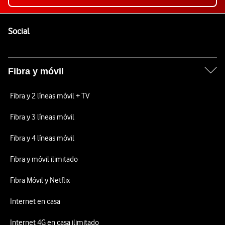
Pie de página de Vodafone
Enlaces a las redes sociales de Vodafone
Social
Fibra y móvil
Fibra y 2 líneas móvil + TV
Fibra y 3 líneas móvil
Fibra y 4 líneas móvil
Fibra y móvil ilimitado
Fibra Móvil y Netflix
Internet en casa
Internet 4G en casa ilimitado