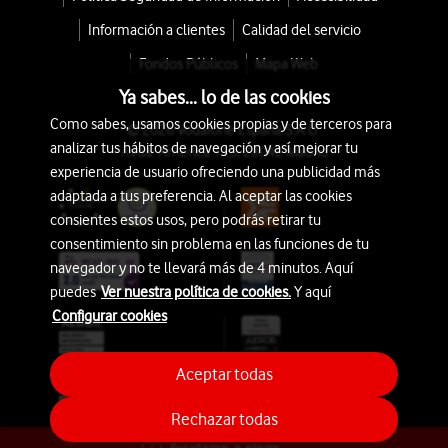
Información a clientes
Calidad del servicio
Fondos Públicos
Mapa Web
Ya sabes... lo de las cookies
Como sabes, usamos cookies propias y de terceros para
© 2026 Vodafone España S.A.U.
analizar tus hábitos de navegación y así mejorar tu
Avda. América 115, 28042 Madrid
experiencia de usuario ofreciendo una publicidad más
adaptada a tus preferencia. Al aceptar las cookies
consientes estos usos, pero podrás retirar tu
consentimiento sin problema en las funciones de tu
navegador y no te llevará más de 4 minutos. Aquí
puedes
Ver nuestra política de cookies.
Y aquí
Configurar cookies
Aceptar todas
Rechazar todas
Ayúdame a elegir