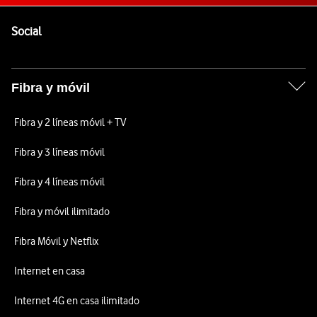
Pie de página de Vodafone
Enlaces a las redes sociales de Vodafone
Social
Fibra y móvil
Fibra y 2 líneas móvil + TV
Fibra y 3 líneas móvil
Fibra y 4 líneas móvil
Fibra y móvil ilimitado
Fibra Móvil y Netflix
Internet en casa
Internet 4G en casa ilimitado