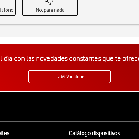
odafone
No, para nada
l día con las novedades constantes que te ofrec
Ir a Mi Vodafone
iles
Catálogo dispositivos