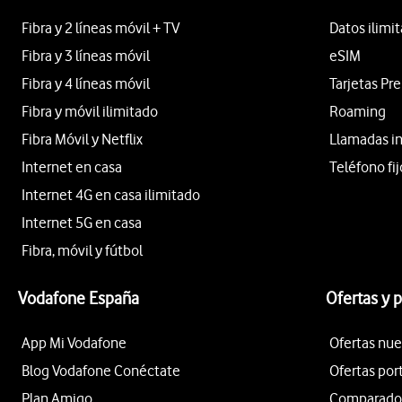
Fibra y 2 líneas móvil + TV
Datos ilimi
Fibra y 3 líneas móvil
eSIM
Fibra y 4 líneas móvil
Tarjetas Pr
Fibra y móvil ilimitado
Roaming
Fibra Móvil y Netflix
Llamadas i
Internet en casa
Teléfono fij
Internet 4G en casa ilimitado
Internet 5G en casa
Fibra, móvil y fútbol
Vodafone España
Ofertas y 
App Mi Vodafone
Ofertas nue
Blog Vodafone Conéctate
Ofertas por
Plan Amigo
Comparador 