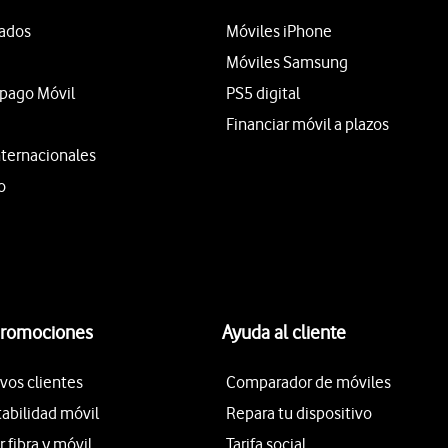
tados
Móviles iPhone
Móviles Samsung
epago Móvil
PS5 digital
Financiar móvil a plazos
nternacionales
o
promociones
Ayuda al cliente
vos clientes
Comparador de móviles
tabilidad móvil
Repara tu dispositivo
fibra y móvil
Tarifa social