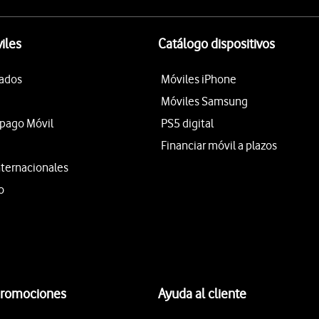
iles
Catálogo dispositivos
tados
Móviles iPhone
Móviles Samsung
epago Móvil
PS5 digital
Financiar móvil a plazos
nternacionales
o
promociones
Ayuda al cliente