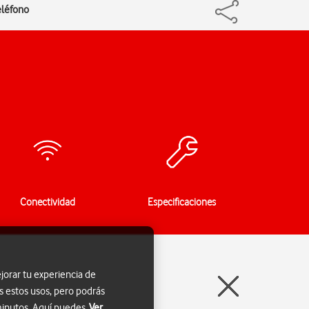
eléfono
Conectividad
Especificaciones
jorar tu experiencia de
s estos usos, pero podrás
 minutos. Aquí puedes
Ver