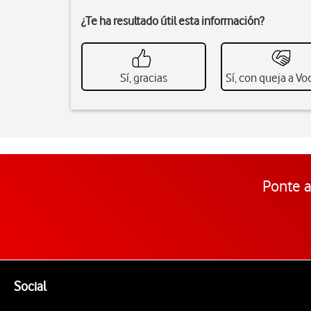
¿Te ha resultado útil esta información?
Sí, gracias
Sí, con queja a V
Ponte a
Pie de página de Vodafone
Enlaces a las redes sociales de Vodafone
Social