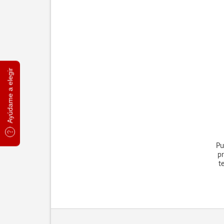
Ayúdame a elegir
Pu
pr
t