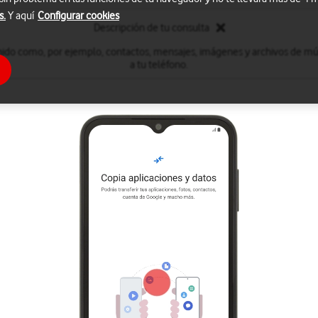
s.
Y aquí
Configurar cookies
Descripción de tu consulta
nido como, por ejemplo, contactos, mensajes, imágenes y archivos de mú
a tu teléfono.