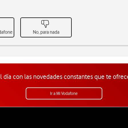
odafone
No, para nada
l día con las novedades constantes que te ofrec
Ir a Mi Vodafone