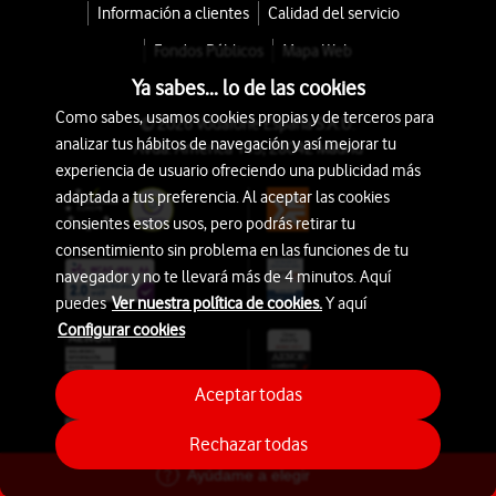
Información a clientes
Calidad del servicio
Fondos Públicos
Mapa Web
Ya sabes... lo de las cookies
Como sabes, usamos cookies propias y de terceros para
© 2026 Vodafone España S.A.U.
analizar tus hábitos de navegación y así mejorar tu
Avda. América 115, 28042 Madrid
experiencia de usuario ofreciendo una publicidad más
adaptada a tus preferencia. Al aceptar las cookies
consientes estos usos, pero podrás retirar tu
consentimiento sin problema en las funciones de tu
navegador y no te llevará más de 4 minutos. Aquí
puedes
Ver nuestra política de cookies.
Y aquí
Configurar cookies
Aceptar todas
Rechazar todas
Ayúdame a elegir