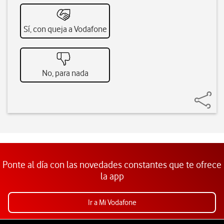
Sí, con queja a Vodafone
No, para nada
Ponte al día con las novedades constantes que te ofrece
la app
Ir a Mi Vodafone
Pie de página de Vodafone