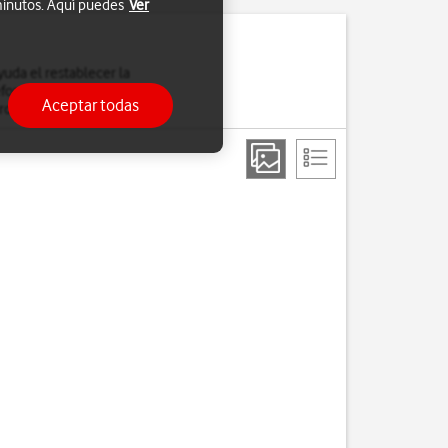
 minutos. Aquí puedes
Ver
uda el restablecer la
léfono. Es recomendable
Aceptar todas
rdan.