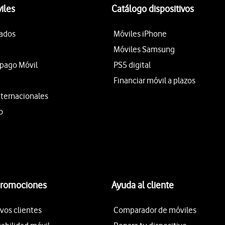
iles
Catálogo dispositivos
tados
Móviles iPhone
Móviles Samsung
epago Móvil
PS5 digital
Financiar móvil a plazos
nternacionales
o
promociones
Ayuda al cliente
vos clientes
Comparador de móviles