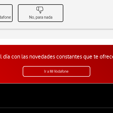
odafone
No, para nada
l día con las novedades constantes que te ofrec
Ir a Mi Vodafone