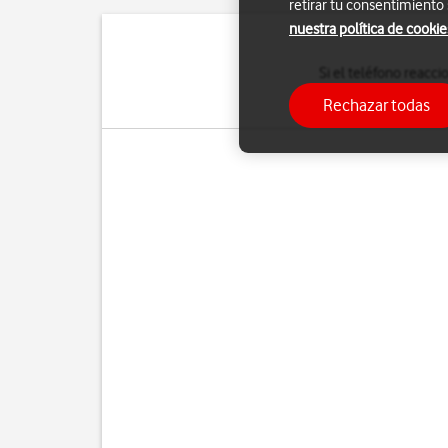
retirar tu consentimiento
nuestra política de cookie
Si el teléfono reacc
configuración predeter
Rechazar todas
hace