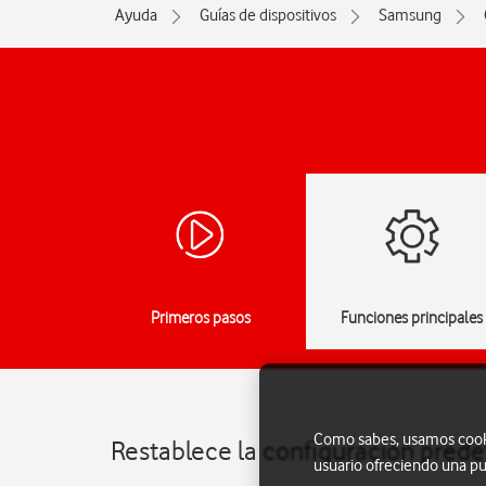
Ayuda
Guías de dispositivos
Samsung
Primeros pasos
Funciones principales
Como sabes, usamos cookie
Restablece la configuración pred
usuario ofreciendo una pu