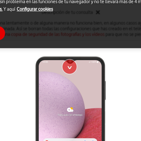
 sin problema en las funciones de tu navegador y no te llevará más de 4
s.
Y aquí
Configurar cookies
Descripción de tu consulta
iona lentamente o de alguna manera no funciona bien, en algunos casos ay
minada. Así se borran todas las configuraciones que has creado en el te
r una copia de seguridad de las fotografías y los vídeos
para que no se pie