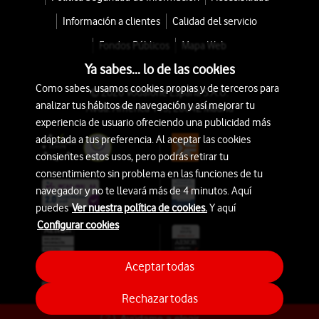
Información a clientes
Calidad del servicio
Fondos Públicos
Mapa Web
Ya sabes... lo de las cookies
Como sabes, usamos cookies propias y de terceros para
© 2026 Vodafone España S.A.U.
analizar tus hábitos de navegación y así mejorar tu
Avda. América 115, 28042 Madrid
experiencia de usuario ofreciendo una publicidad más
adaptada a tus preferencia. Al aceptar las cookies
consientes estos usos, pero podrás retirar tu
consentimiento sin problema en las funciones de tu
navegador y no te llevará más de 4 minutos. Aquí
puedes
Ver nuestra política de cookies.
Y aquí
Configurar cookies
Aceptar todas
Rechazar todas
Ayúdame a elegir