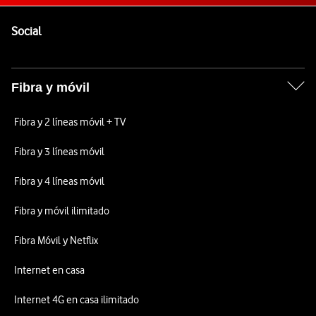
Pie de página de Vodafone
Enlaces a las redes sociales de Vodafone
Social
Fibra y móvil
Fibra y 2 líneas móvil + TV
Fibra y 3 líneas móvil
Fibra y 4 líneas móvil
Fibra y móvil ilimitado
Fibra Móvil y Netflix
Internet en casa
Internet 4G en casa ilimitado