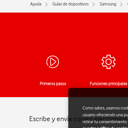
Ayuda
Guías de dispositivos
Samsung
Primeros pasos
Funciones principales
Como sabes, usamos cookie
usuario ofreciendo una pu
Escribe y envía correo electrónic
retirar tu consentimiento