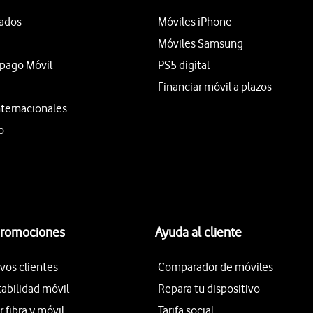
tados
Móviles iPhone
Móviles Samsung
epago Móvil
PS5 digital
Financiar móvil a plazos
nternacionales
o
promociones
Ayuda al cliente
vos clientes
Comparador de móviles
tabilidad móvil
Repara tu dispositivo
fibra y móvil
Tarifa social