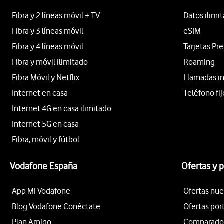
Fibra y 2 líneas móvil + TV
Datos ilimi
Fibra y 3 líneas móvil
eSIM
Fibra y 4 líneas móvil
Tarjetas Pr
Fibra y móvil ilimitado
Roaming
Fibra Móvil y Netflix
Llamadas i
Internet en casa
Teléfono fij
Internet 4G en casa ilimitado
Internet 5G en casa
Fibra, móvil y fútbol
Vodafone España
Ofertas y 
App Mi Vodafone
Ofertas nue
Blog Vodafone Conéctate
Ofertas por
Plan Amigo
Comparador 