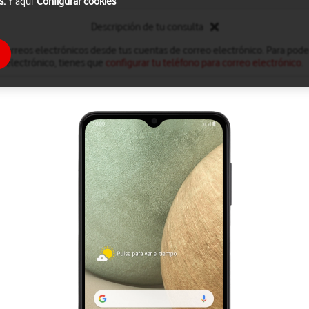
s.
Y aquí
Configurar cookies
Descripción de tu consulta
 correos electrónicos desde tus cuentas de correo electrónico. Para poder
electrónico, tienes que
configurar tu teléfono para correo electrónico
.