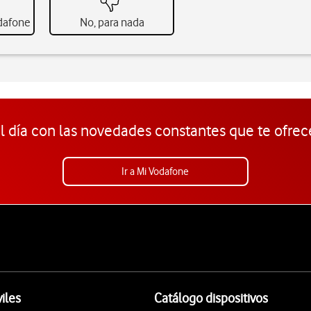
odafone
No, para nada
l día con las novedades constantes que te ofrec
Ir a Mi Vodafone
iles
Catálogo dispositivos