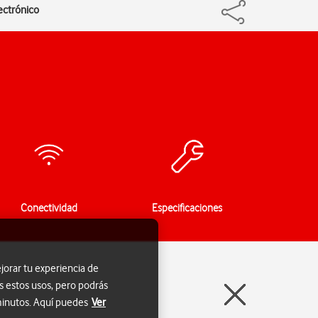
ectrónico
Conectividad
Especificaciones
jorar tu experiencia de
s estos usos, pero podrás
 minutos. Aquí puedes
Ver