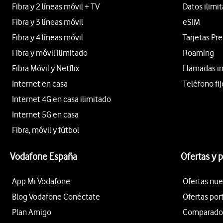
Fibra y 2 líneas móvil + TV
Datos ilimi
Fibra y 3 líneas móvil
eSIM
Fibra y 4 líneas móvil
Tarjetas Pr
Fibra y móvil ilimitado
Roaming
Fibra Móvil y Netflix
Llamadas i
Internet en casa
Teléfono fij
Internet 4G en casa ilimitado
Internet 5G en casa
Fibra, móvil y fútbol
Vodafone España
Ofertas y 
App Mi Vodafone
Ofertas nue
Blog Vodafone Conéctate
Ofertas por
Plan Amigo
Comparador 