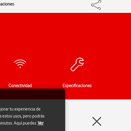
icaciones
Conectividad
Especificaciones
jorar tu experiencia de
s estos usos, pero podrás
 minutos. Aquí puedes
Ver