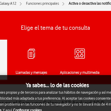
Galaxy A12
Funciones principales
Activa o desactiva las notif
Elige el tema de tu consulta
Llamadas y mensajes
Aplicaciones y multimedia
Ya sabes... lo de las cookies
s propias y de terceros para analizar tus hábitos de navegación y así me
blicidad más adaptada a tus preferencia. Al aceptar las cookies consiente
ones en el Samsung Galaxy A12 Android 10.0
 sin problema en las funciones de tu navegador y no te llevará más de 4
s.
Y aquí
Configurar cookies