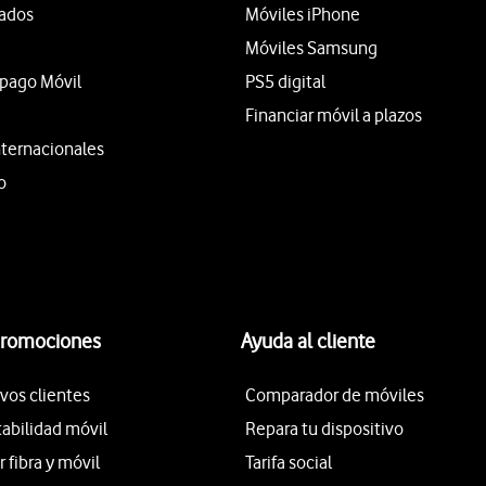
tados
Móviles iPhone
Móviles Samsung
epago Móvil
PS5 digital
Financiar móvil a plazos
nternacionales
o
promociones
Ayuda al cliente
vos clientes
Comparador de móviles
tabilidad móvil
Repara tu dispositivo
fibra y móvil
Tarifa social