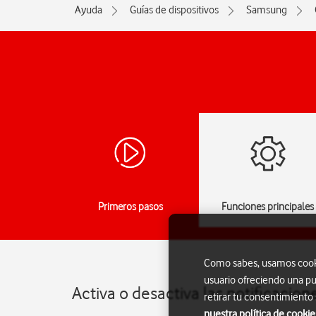
Ayuda
Guías de dispositivos
Samsung
Primeros pasos
Funciones principales
Como sabes, usamos cookie
usuario ofreciendo una pu
Activa o desactiva las notificaci
retirar tu consentimiento
nuestra política de cookie