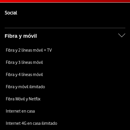
Pie de página de Vodafone
Enlaces a las redes sociales de Vodafone
Social
Fibra y móvil
Fibra y 2 líneas móvil + TV
Fibra y 3 líneas móvil
Fibra y 4 líneas móvil
Fibra y móvil ilimitado
Fibra Móvil y Netflix
Internet en casa
Internet 4G en casa ilimitado