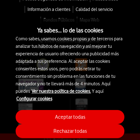
Información a clientes
Calidad del servicio
Fondos Públicos
Mapa Web
Ya sabes... lo de las cookies
Como sabes, usamos cookies propias y de terceros para
© 2026 Vodafone España S.A.U.
analizar tus hábitos de navegación y así mejorar tu
Avda. América 115, 28042 Madrid
experiencia de usuario ofreciendo una publicidad más
adaptada a tus preferencia. Al aceptar las cookies
consientes estos usos, pero podrás retirar tu
consentimiento sin problema en las funciones de tu
navegador y no te llevará más de 4 minutos. Aquí
puedes
Ver nuestra política de cookies.
Y aquí
Configurar cookies
Aceptar todas
Rechazar todas
Ayúdame a elegir