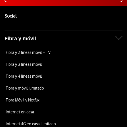
Pie de página de Vodafone
Enlaces a las redes sociales de Vodafone
Social
Fibra y móvil
Fibra y 2 líneas móvil + TV
Fibra y 3 líneas móvil
Fibra y 4 líneas móvil
Fibra y móvil ilimitado
Fibra Móvil y Netflix
Internet en casa
Internet 4G en casa ilimitado