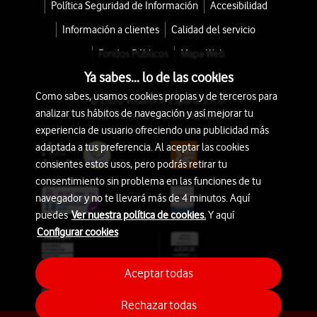
Política Seguridad de Información
Accesibilidad
Información a clientes
Calidad del servicio
Fondos Públicos
Mapa Web
Ya sabes... lo de las cookies
Como sabes, usamos cookies propias y de terceros para
© 2026 Vodafone España S.A.U.
analizar tus hábitos de navegación y así mejorar tu
Avda. América 115, 28042 Madrid
experiencia de usuario ofreciendo una publicidad más
adaptada a tus preferencia. Al aceptar las cookies
consientes estos usos, pero podrás retirar tu
consentimiento sin problema en las funciones de tu
navegador y no te llevará más de 4 minutos. Aquí
puedes
Ver nuestra política de cookies.
Y aquí
Configurar cookies
Aceptar todas
Rechazar todas