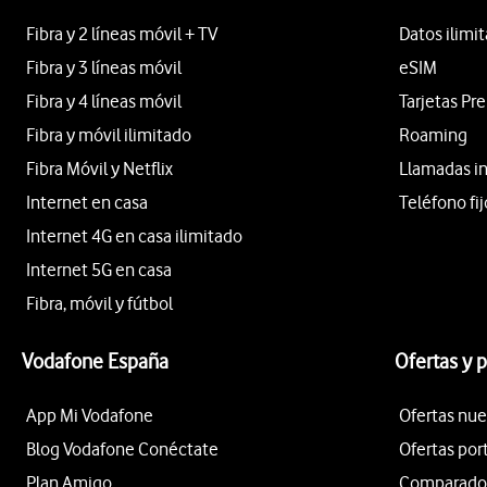
Fibra y 2 líneas móvil + TV
Datos ilimi
Fibra y 3 líneas móvil
eSIM
Fibra y 4 líneas móvil
Tarjetas Pr
Fibra y móvil ilimitado
Roaming
Fibra Móvil y Netflix
Llamadas i
Internet en casa
Teléfono fij
Internet 4G en casa ilimitado
Internet 5G en casa
Fibra, móvil y fútbol
Vodafone España
Ofertas y 
App Mi Vodafone
Ofertas nue
Blog Vodafone Conéctate
Ofertas por
Plan Amigo
Comparador 