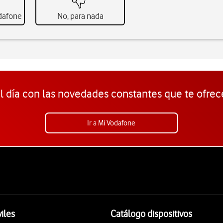
odafone
No, para nada
l día con las novedades constantes que te ofrec
Ir a Mi Vodafone
iles
Catálogo dispositivos