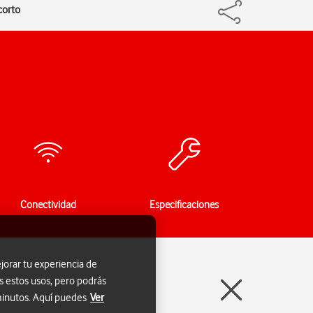
corto
Conectividad
Especificaciones
jorar tu experiencia de
s estos usos, pero podrás
 minutos. Aquí puedes
Ver