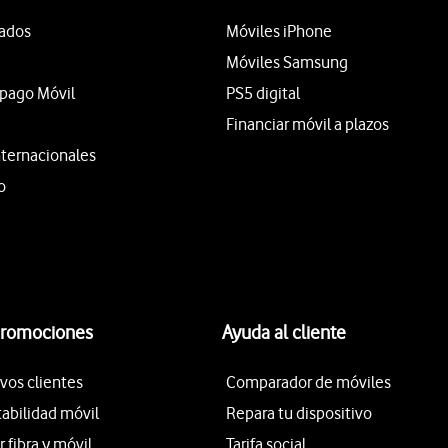
tados
Móviles iPhone
Móviles Samsung
epago Móvil
PS5 digital
Financiar móvil a plazos
nternacionales
o
promociones
Ayuda al cliente
vos clientes
Comparador de móviles
tabilidad móvil
Repara tu dispositivo
fibra y móvil
Tarifa social