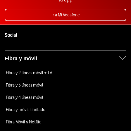
Ir a Mi Vodafone
Pie de página de Vodafone
Enlaces a las redes sociales de Vodafone
Social
Fibra y móvil
Fibra y 2 líneas móvil + TV
Fibra y 3 líneas móvil
Fibra y 4 líneas móvil
Fibra y móvil ilimitado
Fibra Móvil y Netflix