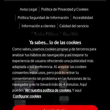
Aviso Legal
Política de Privacidad y Cookies
Política Seguridad de Información
Accesibilidad
Información a clientes
Calidad del servicio
Fondos Públicos
Mapa Web
Ya sabes... lo de las cookies
Como sabes, usamos cookies propias y de terceros para
© 2026 Vodafone España S.A.U.
analizar tus hábitos de navegación y así mejorar tu
Avda. América 115, 28042 Madrid
experiencia de usuario ofreciendo una publicidad más
adaptada a tus preferencia. Al aceptar las cookies
consientes estos usos, pero podrás retirar tu
consentimiento sin problema en las funciones de tu
navegador y no te llevará más de 4 minutos. Aquí
puedes
Ver nuestra política de cookies.
Y aquí
Configurar cookies