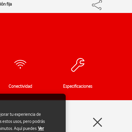
ón fija
Conectividad
Especificaciones
jorar tu experiencia de
s estos usos, pero podrás
 minutos. Aquí puedes
Ver