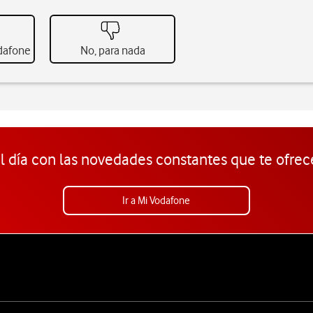
odafone
No, para nada
l día con las novedades constantes que te ofrec
Ir a Mi Vodafone