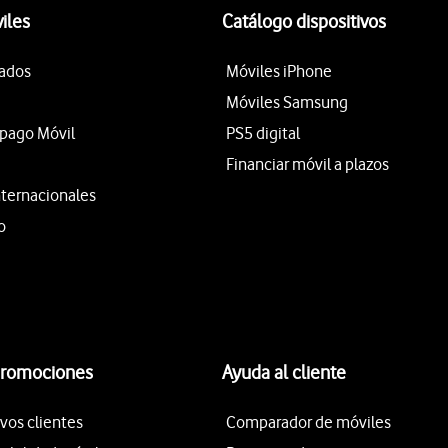
iles
Catálogo dispositivos
tados
Móviles iPhone
Móviles Samsung
epago Móvil
PS5 digital
Financiar móvil a plazos
nternacionales
o
promociones
Ayuda al cliente
vos clientes
Comparador de móviles