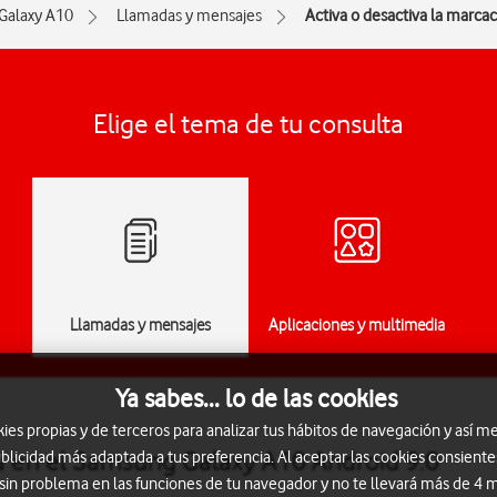
Galaxy A10
Llamadas y mensajes
Activa o desactiva la marcaci
Elige el tema de tu consulta
Llamadas y mensajes
Aplicaciones y multimedia
Ya sabes... lo de las cookies
s propias y de terceros para analizar tus hábitos de navegación y así me
ja en el Samsung Galaxy A10 Android 9.0
blicidad más adaptada a tus preferencia. Al aceptar las cookies consiente
 sin problema en las funciones de tu navegador y no te llevará más de 4