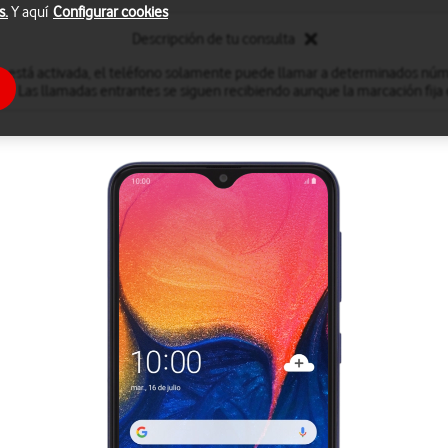
s.
Y aquí
Configurar cookies
Descripción de tu consulta
a está activada, el teléfono solamente puede llamar a determinados núm
. Las llamadas entrantes se siguen recibiendo aunque la marcación fija 