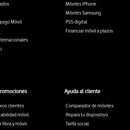
tados
Móviles iPhone
Móviles Samsung
epago Móvil
PS5 digital
Financiar móvil a plazos
nternacionales
o
promociones
Ayuda al cliente
vos clientes
Comparador de móviles
tabilidad móvil
Repara tu dispositivo
fibra y móvil
Tarifa social