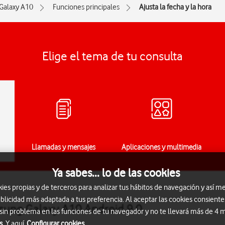
Galaxy A10
Funciones principales
Ajusta la fecha y la hora
Elige el tema de tu consulta
Llamadas y mensajes
Aplicaciones y multimedia
Ya sabes... lo de las cookies
s propias y de terceros para analizar tus hábitos de navegación y así me
blicidad más adaptada a tus preferencia. Al aceptar las cookies consiente
msung Galaxy A10 Android 9.0
 sin problema en las funciones de tu navegador y no te llevará más de 4
s.
Y aquí
Configurar cookies