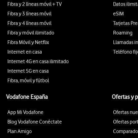
Fibra y 2 líneas móvil + TV
Datos ilimi
Fibra y 3 líneas móvil
eSIM
Fibra y 4 líneas móvil
Tarjetas Pr
Fibra y móvil ilimitado
Roaming
Fibra Móvil y Netflix
Llamadas i
Internet en casa
Teléfono fij
Internet 4G en casa ilimitado
Internet 5G en casa
Fibra, móvil y fútbol
Vodafone España
Ofertas y 
App Mi Vodafone
Ofertas nue
Blog Vodafone Conéctate
Ofertas por
Plan Amigo
Comparador 