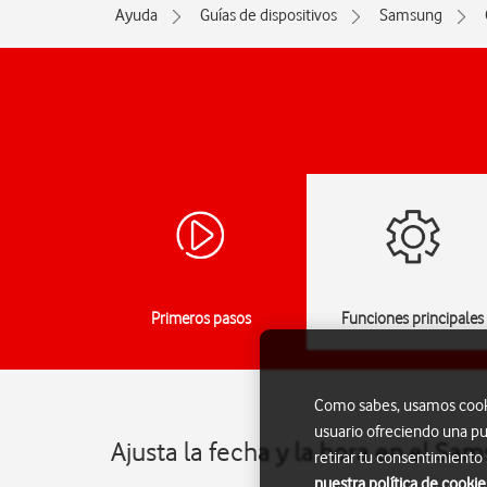
Ayuda
Guías de dispositivos
Samsung
Primeros pasos
Funciones principales
Como sabes, usamos cookie
usuario ofreciendo una pu
Ajusta la fecha y la hora en el Sa
retirar tu consentimiento
nuestra política de cookie