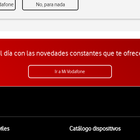
odafone
No, para nada
l día con las novedades constantes que te ofrec
Ir a Mi Vodafone
iles
Catálogo dispositivos