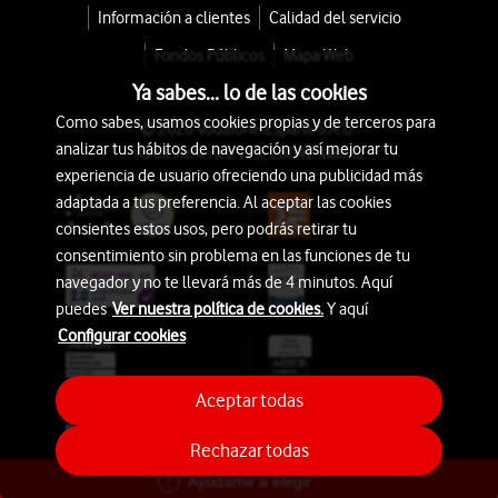
Información a clientes
Calidad del servicio
Fondos Públicos
Mapa Web
Ya sabes... lo de las cookies
Como sabes, usamos cookies propias y de terceros para
© 2026 Vodafone España S.A.U.
analizar tus hábitos de navegación y así mejorar tu
Avda. América 115, 28042 Madrid
experiencia de usuario ofreciendo una publicidad más
adaptada a tus preferencia. Al aceptar las cookies
consientes estos usos, pero podrás retirar tu
consentimiento sin problema en las funciones de tu
navegador y no te llevará más de 4 minutos. Aquí
puedes
Ver nuestra política de cookies.
Y aquí
Configurar cookies
Aceptar todas
Rechazar todas
Ayúdame a elegir