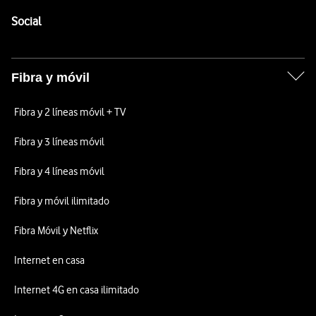
Pie de página de Vodafone
Enlaces a las redes sociales de Vodafone
Social
Fibra y móvil
Fibra y 2 líneas móvil + TV
Fibra y 3 líneas móvil
Fibra y 4 líneas móvil
Fibra y móvil ilimitado
Fibra Móvil y Netflix
Internet en casa
Internet 4G en casa ilimitado