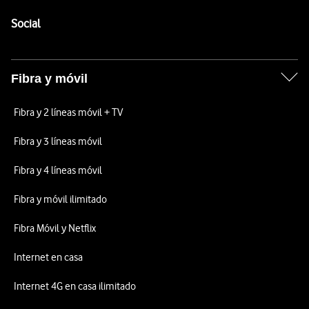
Pie de página de Vodafone
Enlaces a las redes sociales de Vodafone
Social
Fibra y móvil
Fibra y 2 líneas móvil + TV
Fibra y 3 líneas móvil
Fibra y 4 líneas móvil
Fibra y móvil ilimitado
Fibra Móvil y Netflix
Internet en casa
Internet 4G en casa ilimitado