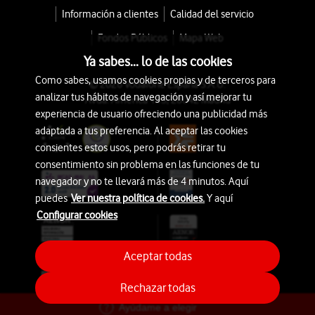
Información a clientes
Calidad del servicio
Fondos Públicos
Mapa Web
Ya sabes... lo de las cookies
Como sabes, usamos cookies propias y de terceros para
© 2026 Vodafone España S.A.U.
analizar tus hábitos de navegación y así mejorar tu
Avda. América 115, 28042 Madrid
experiencia de usuario ofreciendo una publicidad más
adaptada a tus preferencia. Al aceptar las cookies
consientes estos usos, pero podrás retirar tu
consentimiento sin problema en las funciones de tu
navegador y no te llevará más de 4 minutos. Aquí
puedes
Ver nuestra política de cookies.
Y aquí
Configurar cookies
Aceptar todas
Rechazar todas
Ayúdame a elegir