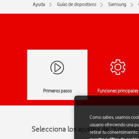
Ayuda
Guías de dispositivos
Samsung
Primeros pasos
Funciones principales
Como sabes, usamos cookie
usuario ofreciendo una pu
Selecciona los ajustes de "Encont
retirar tu consentimiento