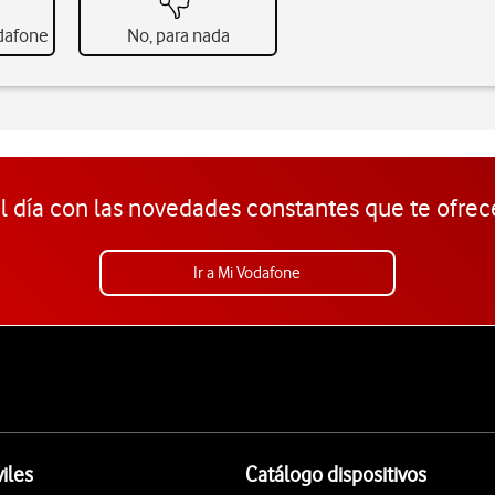
odafone
No, para nada
l día con las novedades constantes que te ofrec
Ir a Mi Vodafone
iles
Catálogo dispositivos