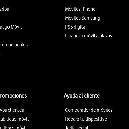
tados
Móviles iPhone
Móviles Samsung
epago Móvil
PS5 digital
Financiar móvil a plazos
nternacionales
o
promociones
Ayuda al cliente
vos clientes
Comparador de móviles
tabilidad móvil
Repara tu dispositivo
fibra y móvil
Tarifa social