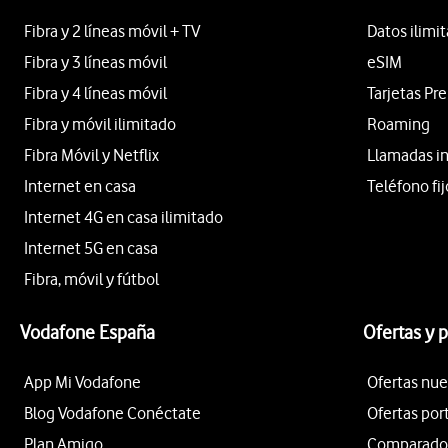
Fibra y 2 líneas móvil + TV
Datos ilimi
Fibra y 3 líneas móvil
eSIM
Fibra y 4 líneas móvil
Tarjetas Pr
Fibra y móvil ilimitado
Roaming
Fibra Móvil y Netflix
Llamadas i
Internet en casa
Teléfono fij
Internet 4G en casa ilimitado
Internet 5G en casa
Fibra, móvil y fútbol
Vodafone España
Ofertas y 
App Mi Vodafone
Ofertas nue
Blog Vodafone Conéctate
Ofertas por
Plan Amigo
Comparador 