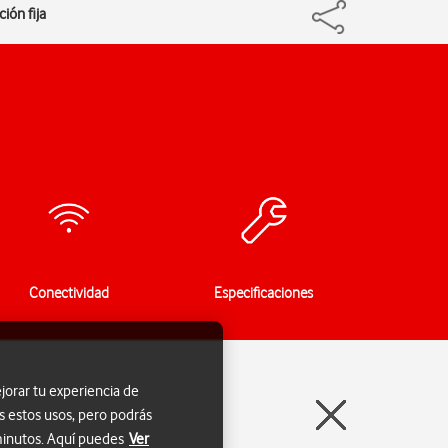
ión fija
Conectividad
Especificaciones
jorar tu experiencia de
s estos usos, pero podrás
 minutos. Aquí puedes
Ver