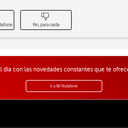
odafone
No, para nada
l día con las novedades constantes que te ofrec
Ir a Mi Vodafone