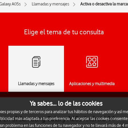
Galaxy A05s
Llamadas y mensajes
Activa o desactiva la marcac
Elige el tema de tu consulta
Llamadas y mensajes
Aplicaciones y multimedia
Ya sabes... lo de las cookies
s propias y de terceros para analizar tus hábitos de navegación y así me
ija en el Samsung Galaxy A05s Android 14
blicidad más adaptada a tus preferencia. Al aceptar las cookies consiente
 sin problema en las funciones de tu navegador y no te llevará más de 4