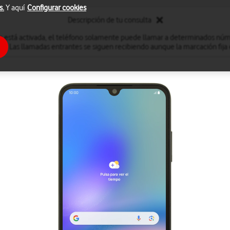
s.
Y aquí
Configurar cookies
Descripción de tu consulta
a está activada, el teléfono solamente puede llamar a determinados núm
. Las llamadas entrantes se siguen recibiendo aunque la marcación fija 