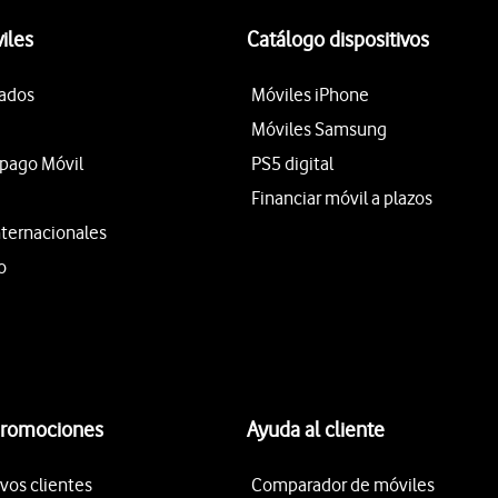
iles
Catálogo dispositivos
tados
Móviles iPhone
Móviles Samsung
epago Móvil
PS5 digital
Financiar móvil a plazos
nternacionales
o
promociones
Ayuda al cliente
vos clientes
Comparador de móviles